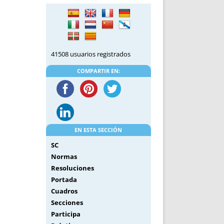
DE INICIO
PREMIO NYR
VORITOS
CONVENCIONES ANUALES
A IRPF
NUEVA ETAPA
AS
POLÍTICA DE PRIVACIDAD
41508 usuarios registrados
IJUELAS
AVISO LEGAL
POTECA
REPORTAR INCIDENCIA
COMPARTIR EN:
PERES
LOGOTIPO
CES
ENTREVISTAS
SONRISA
ENVÍA CORREO
EN ESTA SECCIÓN
CANALES DE VÍDEO
SC
Normas
Resoluciones
Portada
Cuadros
Secciones
Participa