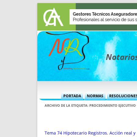
Notarios
PORTADA
NORMAS
RESOLUCIONE
MÁS USADAS (CUADRO)
INFORMES 
ARCHIVO DE LA ETIQUETA:
PROCEDIMIENTO EJECUTIVO
INFORMES MENSUALES
VOCES P
MÁS DESTACADAS
VOCES M
TITULARES DESDE 2002
TITULARES
Tema 74 Hipotecario Registros. Acción real y