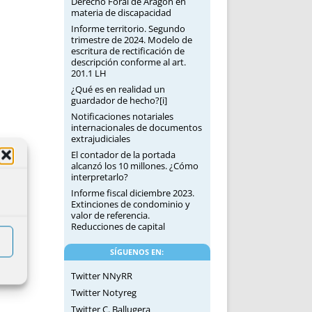
Derecho Foral de Aragón en
materia de discapacidad
Informe territorio. Segundo
trimestre de 2024. Modelo de
escritura de rectificación de
descripción conforme al art.
201.1 LH
¿Qué es en realidad un
guardador de hecho?[i]
Notificaciones notariales
internacionales de documentos
extrajudiciales
El contador de la portada
alcanzó los 10 millones. ¿Cómo
interpretarlo?
Informe fiscal diciembre 2023.
Extinciones de condominio y
valor de referencia.
Reducciones de capital
SÍGUENOS EN:
Twitter NNyRR
Twitter Notyreg
Twitter C. Ballugera