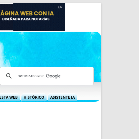
ESTA WEB
HISTÓRICO
ASISTENTE IA
A DGRN
QUÉ OFRECEMOS
 NIF
IDEARIO WEB
 LABORAL
QUIÉNES SOMOS
ÁBILES
HISTORIA