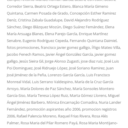
Corredor Sierra
,
Beatriz Ortega Estero
,
Blanca María Gimeno
Quintana
,
Carmen Posada de Grado
,
Concepción Esther Ramirez
Deníz
,
Cristina Zabala Guadalupe
,
David Alejandro Rodríguez
Sánchez
,
Diego Blázquez Mozún
,
Diego Suárez Femández
,
Elena
María Arsuaga Blanes
,
Elena Parejo Garcla
,
Enrique Martlnez
Senabre
,
Eugenio Rodríguez Cepeda
,
Fernando Quintana Daimiel
,
fotos promociones
,
francisco javier gomez galligo
,
Íñigo Mateo Villa
,
Jacobo Fenech Ramos
,
Javier Ángel González García
,
javier gomez
galligo
,
Jesús Sieira Gil
,
Jorge Alonso Zugasti
,
jose diaz ruiz
,
José Luis
Poi Dominguez
,
José Ridruejo López
,
José Soriano Ramirez
,
Juan
José Jiménez de la Peña
,
Lorenzo García García
,
Luis Francisco
Monreal Vidal
,
Luis Serrano Valdespino
,
María de la Cruz García
Arroyo
,
María Dolores de Paz Sánchez
,
María Sonsoles Montero
García-Siso
,
María Teresa López Ruiz
,
Marta Gómez Llorens
,
Miguel
Ángel Jiménez Barbero
,
Mónica Encarnaçâo Comadira
,
Nuria Lander
Fernández
,
promoción aspirantes año 2006
,
promocion registros
2006
,
Rafael Palencia Moreno
,
Raquel Frias Rivera
,
Rosa Alés
Palmer
,
Rosa Maria del Pilar Romero Payá
,
Rosa Maria Montijano-