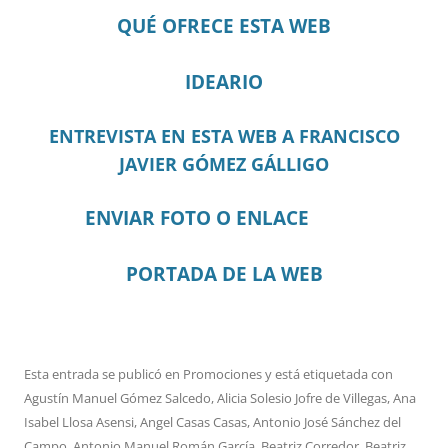
QUÉ OFRECE ESTA WEB
IDEARIO
ENTREVISTA EN ESTA WEB A FRANCISCO
JAVIER GÓMEZ GÁLLIGO
ENVIAR FOTO O ENLACE
PORTADA DE LA WEB
Esta entrada se publicó en
Promociones
y está etiquetada con
Agustín Manuel Gómez Salcedo
,
Alicia Solesio Jofre de Villegas
,
Ana
Isabel Llosa Asensi
,
Angel Casas Casas
,
Antonio José Sánchez del
Campo
,
Antonio Manuel Román García
,
Beatriz Corredor
,
Beatriz