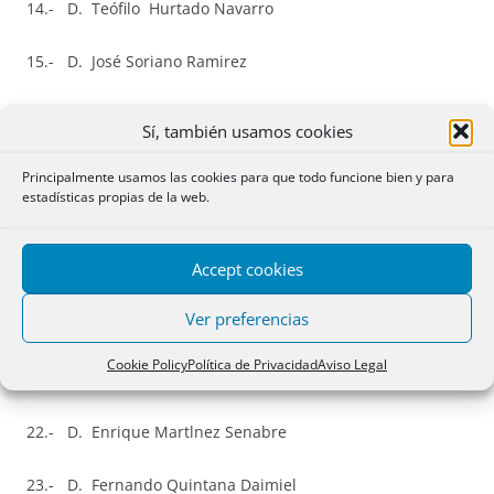
14.- D. Teófilo Hurtado Navarro
15.- D. José Soriano Ramirez
16.- Dª Mónica
Encarnaçâo
Comadira
Sí, también usamos cookies
17.- Dª Blanca María Gimeno Quintana
Principalmente usamos las cookies para que todo funcione bien y para
estadísticas propias de la web.
18.- D. Rafael Palencia Moreno
Accept cookies
19.- Dª María Dolores de Paz Sánchez
Ver preferencias
20.- Dª María Sonsoles Montero García-Siso
Cookie Policy
Política de Privacidad
Aviso Legal
21.- Dª María Teresa López Ruiz
22.- D. Enrique Martlnez Senabre
23.- D. Fernando Quintana Daimiel