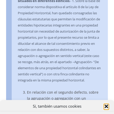
situados en diferentes edificios
.- 1. Sobre la base de
considerar norma dispositiva el artículo 8 de la Ley de
Propiedad Horizontal, han quedado consagradas las
cláusulas estatutarias que permiten la modificación de
entidades hipotecarias integrantes en una propiedad
horizontal sin necesidad de autorización de la junta de
propietarios, por lo que el presente recurso se limita a
dilucidar el alcance de tal consentimiento previo en
relación con dos supuestos distintos, a saber, la
agrupación o agregación en sentido vertical (este caso
se recoge, más atrás, en el apartado –Agrupación- “De
elementos de una propiedad horizontal colindantes en
sentido vertical”) o con otra finca colindante no
integrada en la misma propiedad horizontal.
En relación con el segundo defecto, sobre
la agrupación o agregación con un
elemento colindante no integrado en la
Sí, también usamos cookies
misma propiedad horizontal, de las