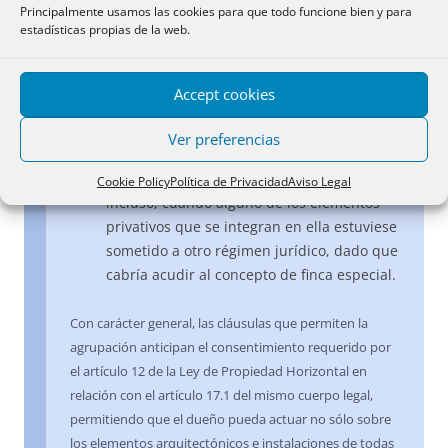
Resoluciones de 27 de mayo de 1983, 11 de
Principalmente usamos las cookies para que todo funcione bien y para
estadísticas propias de la web.
mayo 1987 y 27 de febrero de 2003, se
desprende su viabilidad, quedando cada
uno de los elementos agrupados sujeto a
Accept cookies
su propio régimen jurídico y conservando
su cuota, cuando perteneciese a una
Ver preferencias
propiedad horizontal, pues se permite la
constitución de una nueva finca resultante,
Cookie Policy
Política de Privacidad
Aviso Legal
incluso, cuando alguno de los elementos
privativos que se integran en ella estuviese
sometido a otro régimen jurídico, dado que
cabría acudir al concepto de finca especial.
Con carácter general, las cláusulas que permiten la
agrupación anticipan el consentimiento requerido por
el artículo 12 de la Ley de Propiedad Horizontal en
relación con el artículo 17.1 del mismo cuerpo legal,
permitiendo que el dueño pueda actuar no sólo sobre
los elementos arquitectónicos e instalaciones de todas