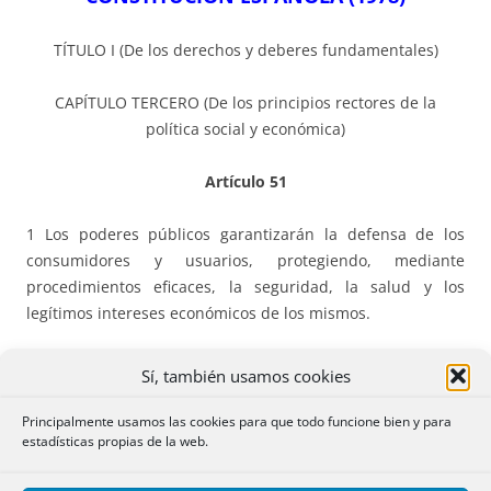
TÍTULO I (De los derechos y deberes fundamentales)
CAPÍTULO TERCERO (De los principios rectores de la
política social y económica)
Artículo 51
1 Los poderes públicos garantizarán la defensa de los
consumidores y usuarios, protegiendo, mediante
procedimientos eficaces, la seguridad, la salud y los
legítimos intereses económicos de los mismos.
2 Los poderes públicos promoverán la información y la
Sí, también usamos cookies
educación de los consumidores y usuarios, fomentarán sus
organizaciones y oirán a éstas en las cuestiones que
Principalmente usamos las cookies para que todo funcione bien y para
estadísticas propias de la web.
puedan afectar a aquéllos, en los términos que la ley
establezca.