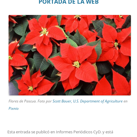
PORTADA DE LA WEB
Flores de Pascua. Foto por
Scott Bauer, U.S. Department of Agriculture
en
Pixnio
Esta entrada se publicó en
Informes Periódicos CyD.
y está