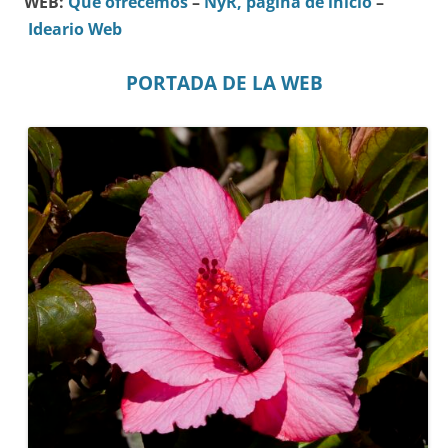
WEB:
Qué ofrecemos
–
NyR, página de inicio
–
Ideario Web
PORTADA DE LA WEB