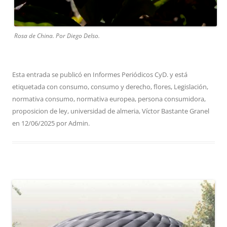
Rosa de China. Por Diego Delso.
Esta entrada se publicó en
Informes Periódicos CyD.
y está
etiquetada con
consumo
,
consumo y derecho
,
flores
,
Legislación
,
normativa consumo
,
normativa europea
,
persona consumidora
,
proposicion de ley
,
universidad de almeria
,
Víctor Bastante Granel
en
12/06/2025
por
Admin
.