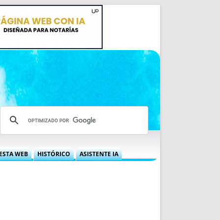
ESTA WEB
HISTÓRICO
ASISTENTE IA
A DGRN
QUÉ OFRECEMOS
 NIF
IDEARIO WEB
 LABORAL
QUIÉNES SOMOS
ÁBILES
HISTORIA