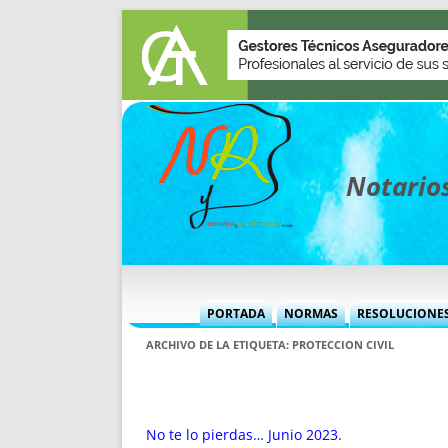
Notarios
PORTADA
NORMAS
RESOLUCIONE
MÁS USADAS (CUADRO)
INFORMES 
ARCHIVO DE LA ETIQUETA:
PROTECCION CIVIL
INFORMES MENSUALES
VOCES P
MÁS DESTACADAS
VOCES M
TITULARES DESDE 2002
TITULARES
No te lo pierdas… Junio 2023.