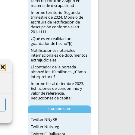
Derecho Foral de Aragón en
materia de discapacidad
Informe territorio. Segundo
trimestre de 2024. Modelo de
escritura de rectificación de
descripción conforme al art.
201.1 LH
¿Qué es en realidad un
guardador de hecho?[i]
Notificaciones notariales
internacionales de documentos
extrajudiciales
El contador de la portada
alcanzó los 10 millones. ¿Cómo
interpretarlo?
Informe fiscal diciembre 2023.
Extinciones de condominio y
valor de referencia.
Reducciones de capital
SÍGUENOS EN:
Twitter NNyRR
Twitter Notyreg
Twitter C. Ballugera