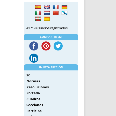
DE INICIO
PREMIO NYR
VORITOS
CONVENCIONES ANUALES
A IRPF
NUEVA ETAPA
AS
POLÍTICA DE PRIVACIDAD
41719 usuarios registrados
IJUELAS
AVISO LEGAL
POTECA
REPORTAR INCIDENCIA
COMPARTIR EN:
PERES
LOGOTIPO
CES
ENTREVISTAS
SONRISA
ENVÍA CORREO
EN ESTA SECCIÓN
CANALES DE VÍDEO
SC
Normas
Resoluciones
Portada
Cuadros
Secciones
Participa