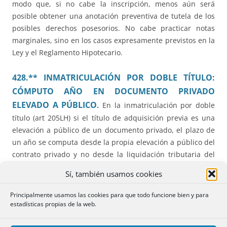
modo que, si no cabe la inscripción, menos aún será
posible obtener una anotación preventiva de tutela de los
posibles derechos posesorios. No cabe practicar notas
marginales, sino en los casos expresamente previstos en la
Ley y el Reglamento Hipotecario.
428.** INMATRICULACIÓN POR DOBLE TÍTULO:
CÓMPUTO AÑO EN DOCUMENTO PRIVADO
ELEVADO A PÚBLICO
.
En la inmatriculación por doble
título (art 205LH) si el título de adquisición previa es una
elevación a público de un documento privado, el plazo de
un año se computa desde la propia elevación a público del
contrato privado y no desde la liquidación tributaria del
contrato privado.
Sí, también usamos cookies
429.** PETICIÓN DE NOTA SIMPLE POR CANAL DE
Principalmente usamos las cookies para que todo funcione bien y para
PRESENTACIÓN (EN VEZ DE POR PETICIÓN DE
estadísticas propias de la web.
PUBLICIDAD REGISTRAL).
La petición de publicidad formal