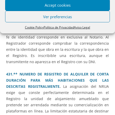
por vía electrónica ha de hacerse a través del trámite
Accept cookies
específico habilitado en la sede electrónica para solicitudes
de publicidad formal y no por el canal para la presentación
Ver preferencias
de documentos privados.
Cookie Policy
Política de Privacidad
Aviso Legal
430.** IDENTIDAD DE VENDEDOR Y DNI NO INSCRITO
.
La
fe de identidad corresponde en exclusiva al Notario. Al
Registrador corresponde comprobar la correspondencia
entre la identidad que obra en la escritura y la que obra en
el Registro. Es inscribible una escritura, aunque el
transmitente no aparezca en el Registro con su DNI.
431.** NUMERO DE REGISTRO DE ALQUILER DE CORTA
DURACIÓN PARA MÁS HABITACIONES QUE LAS
DESCRITAS REGISTRALMENTE
.
La asignación del NRUA
exige que conste perfectamente determinada en el
Registro la unidad de alojamiento amueblado que
pretende ser arrendada mediante su comercialización en
plataformas en línea. La limitación estatutaria de destinar