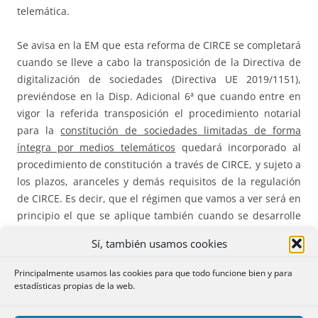
telemática.
Se avisa en la EM que esta reforma de CIRCE se completará
cuando se lleve a cabo la transposición de la Directiva de
digitalización de sociedades (Directiva UE 2019/1151),
previéndose en la Disp. Adicional 6ª que cuando entre en
vigor la referida transposición el procedimiento notarial
para la
constitución de sociedades limitadas de forma
íntegra por medios telemáticos
quedará incorporado al
procedimiento de constitución a través de CIRCE, y sujeto a
los plazos, aranceles y demás requisitos de la regulación
de CIRCE. Es decir, que el régimen que vamos a ver será en
principio el que se aplique también cuando se desarrolle
la constitución telemática integral de sociedades, con las
Sí, también usamos cookies
debidas adaptaciones en cuanto a estatutos tipo, escritura
estandarizada y DUE, que se regularán en su momento por
Principalmente usamos las cookies para que todo funcione bien y para
Real Decreto. Solo apuntar que, si bien este sistema es
estadísticas propias de la web.
tedioso, los notarios debemos acostumbrarnos a él pues
será el que aplicaremos cuando tengamos la directiva