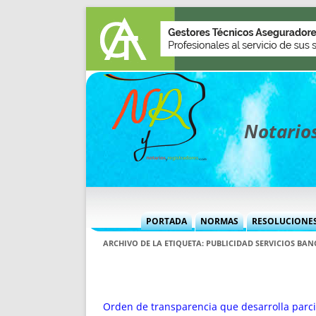
Notarios
PORTADA
NORMAS
RESOLUCIONE
MÁS USADAS (CUADRO)
INFORMES 
ARCHIVO DE LA ETIQUETA:
PUBLICIDAD SERVICIOS BAN
INFORMES MENSUALES
VOCES P
MÁS DESTACADAS
VOCES M
TITULARES DESDE 2002
TITULARES
Orden de transparencia que desarrolla parci