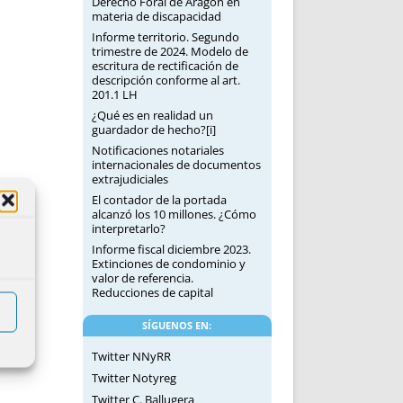
Derecho Foral de Aragón en
materia de discapacidad
Informe territorio. Segundo
trimestre de 2024. Modelo de
escritura de rectificación de
descripción conforme al art.
201.1 LH
¿Qué es en realidad un
guardador de hecho?[i]
Notificaciones notariales
internacionales de documentos
extrajudiciales
El contador de la portada
alcanzó los 10 millones. ¿Cómo
interpretarlo?
Informe fiscal diciembre 2023.
Extinciones de condominio y
valor de referencia.
Reducciones de capital
SÍGUENOS EN:
Twitter NNyRR
Twitter Notyreg
Twitter C. Ballugera