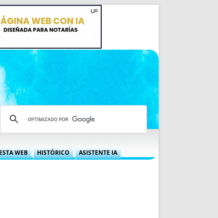
ESTA WEB
HISTÓRICO
ASISTENTE IA
A DGRN
QUÉ OFRECEMOS
 NIF
IDEARIO WEB
 LABORAL
QUIÉNES SOMOS
ÁBILES
HISTORIA