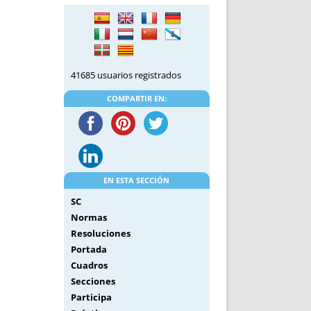
DE INICIO
PREMIO NYR
VORITOS
CONVENCIONES ANUALES
A IRPF
NUEVA ETAPA
AS
POLÍTICA DE PRIVACIDAD
41685 usuarios registrados
IJUELAS
AVISO LEGAL
POTECA
REPORTAR INCIDENCIA
COMPARTIR EN:
PERES
LOGOTIPO
CES
ENTREVISTAS
SONRISA
ENVÍA CORREO
EN ESTA SECCIÓN
CANALES DE VÍDEO
SC
Normas
Resoluciones
Portada
Cuadros
Secciones
Participa