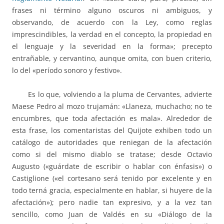
frases ni término alguno oscuros ni ambiguos, y
observando, de acuerdo con la Ley, como reglas
imprescindibles, la verdad en el concepto, la propiedad en
el lenguaje y la severidad en la forma»; precepto
entrañable, y cervantino, aunque omita, con buen criterio,
lo del «período sonoro y festivo».
Es lo que, volviendo a la pluma de Cervantes, advierte
Maese Pedro al mozo trujamán: «Llaneza, muchacho; no te
encumbres, que toda afectación es mala». Alrededor de
esta frase, los comentaristas del Quijote exhiben todo un
catálogo de autoridades que reniegan de la afectación
como si del mismo diablo se tratase; desde Octavio
Augusto («guárdate de escribir o hablar con énfasis») o
Castiglione («el cortesano será tenido por excelente y en
todo terná gracia, especialmente en hablar, si huyere de la
afectación»); pero nadie tan expresivo, y a la vez tan
sencillo, como Juan de Valdés en su «Diálogo de la