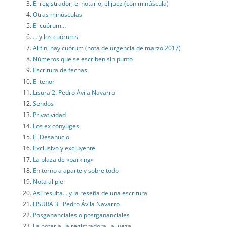
El registrador, el notario, el juez (con minúscula)
Otras minúsculas
El cuórum…
… y los cuórums
Al fin, hay cuórum (nota de urgencia de marzo 2017)
Números que se escriben sin punto
Escritura de fechas
El tenor
Lisura 2. Pedro Ávila Navarro
Sendos
Privatividad
Los ex cónyuges
El Desahucio
Exclusivo y excluyente
La plaza de «parking»
En torno a aparte y sobre todo
Nota al pie
Así resulta… y la reseña de una escritura
LISURA 3. Pedro Ávila Navarro
Posgananciales o postgananciales
La notaria, la registradora, la jueza…