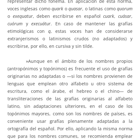
representar dicho fonema. En aplicación de esta norma,
voces inglesas como
quark
o
quasar
, o latinas como
quorum
o
exequatur
, deben escribirse en español
cuark
,
cuásar
,
cuórum
y
execuátur
. En caso de mantener las grafías
etimológicas con
q
, estas voces han de considerarse
extranjerismos o latinismos crudos (no adaptados) y
escribirse, por ello, en cursiva y sin tilde.
»Aunque en el ámbito de los nombres propios
(antropónimos y topónimos) es frecuente el uso de grafías
originarias no adaptadas o —si los nombres provienen de
lenguas que emplean otro alfabeto u otro sistema de
escritura, como el árabe, el hebreo o el chino— de
transliteraciones de las grafías originarias al alfabeto
latino, sin adaptaciones ulteriores, en el caso de los
topónimos mayores, como son los nombres de países, es
conveniente usar grafías plenamente adaptadas a la
ortografía del español. Por ello, aplicando la misma norma
que para los nombres comunes, se recomienda emplear