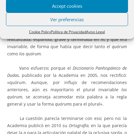
quorum,
genitivo plural de
qui, quae, quod.
Pero al llegar a
Accept cookies
las de Derecho y tomar contacto con las juntas de la
propiedad horizontal y las de las sociedades mercantiles
Ver preferencias
apareció un nuevo
quórum,
y no sin dificultad tuvimos que
Cookie Policy
Política de Privacidad
Aviso Legal
aprender que se escribía con acento, como palabra
lexicalizada, española, grave y terminada en
m,
y que era
invariable, de forma que había que decir tanto
el quórum
como
los quórum.
Vano esfuerzo; porque el
Diccionario Panhispánico de
Dudas,
publicado por la Academia en 2005, nos rectificó:
«quórum. Aunque, por influjo de recomendaciones
anteriores, aún es mayoritario el plural invariable
los
quórum,
se aconseja acomodar esta palabra a la regla
general y usar la forma
quórums
para el plural».
La cuestión parecía terminarse con eso; pero no: la
Academia publicó en 2010 su
Ortografía,
en la que parecía
dejar la
q
para la articulación palatal de la oclusiva sorda, o