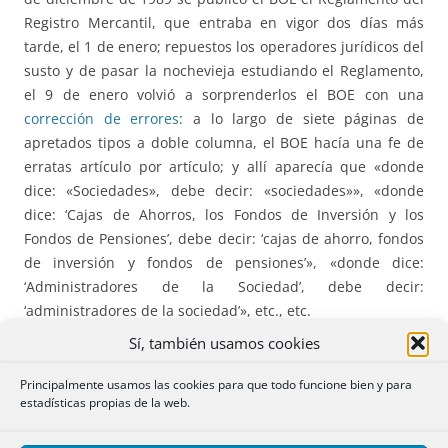
Registro Mercantil, que entraba en vigor dos días más
tarde, el 1 de enero; repuestos los operadores jurídicos del
susto y de pasar la nochevieja estudiando el Reglamento,
el 9 de enero volvió a sorprenderlos el BOE con una
corrección de errores
: a lo largo de siete páginas de
apretados tipos a doble columna, el BOE hacía una fe de
erratas artículo por artículo; y allí aparecía que «donde
dice: «Sociedades», debe decir: «sociedades»», «donde
dice: ‘Cajas de Ahorros, los Fondos de Inversión y los
Fondos de Pensiones’, debe decir: ‘cajas de ahorro, fondos
de inversión y fondos de pensiones’», «donde dice:
‘Administradores de la Sociedad’, debe decir:
‘administradores de la sociedad’», etc., etc.
Sí, también usamos cookies
El cuórum…
Principalmente usamos las cookies para que todo funcione bien y para
estadísticas propias de la web.
Cuando abandonamos las aulas del Bachillerato creíamos
que no íbamos a volver a ver aquel
quorum, quarum,