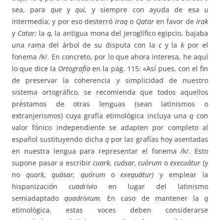
sea, para
que
y
qui,
y siempre con ayuda de esa
u
intermedia; y por eso desterró
Iraq
o
Qatar
en favor de
Irak
y
Catar;
la
q,
la antigua mona del jeroglífico egipcio, bajaba
una rama del árbol de su disputa con la
c
y la
k
por el
fonema /k/. En concreto, por lo que ahora interesa, he aquí
lo que dice la
Ortografía
en la pág. 115: «Así pues, con el fin
de preservar la coherencia y simplicidad de nuestro
sistema ortográfico, se recomienda que todos aquellos
préstamos de otras lenguas (sean latinismos o
extranjerismos) cuya grafía etimológica incluya una
q
con
valor fónico independiente se adapten por completo al
español sustituyendo dicha
q
por las grafías hoy asentadas
en nuestra lengua para representar el fonema /k/. Esto
supone pasar a escribir
cuark, cuásar, cuórum
o
execuátur
(y
no
quark, quásar, quórum
o
exequátur)
y emplear la
hispanización
cuadrivio
en lugar del latinismo
semiadaptado
quadrívium.
En caso de mantener la
q
etimológica, estas voces deben considerarse