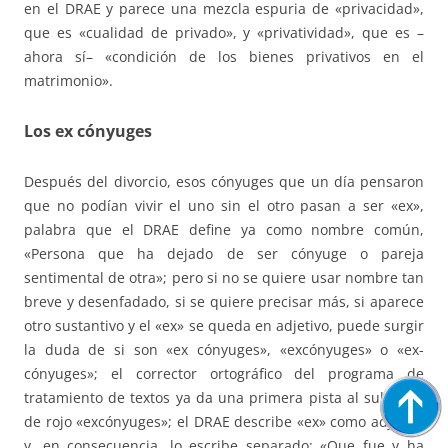
en el DRAE y parece una mezcla espuria de «privacidad»,
que es «cualidad de privado», y «privatividad», que es –
ahora sí– «condición de los bienes privativos en el
matrimonio».
Los ex cónyuges
Después del divorcio, esos cónyuges que un día pensaron
que no podían vivir el uno sin el otro pasan a ser «ex»,
palabra que el DRAE define ya como nombre común,
«Persona que ha dejado de ser cónyuge o pareja
sentimental de otra»; pero si no se quiere usar nombre tan
breve y desenfadado, si se quiere precisar más, si aparece
otro sustantivo y el «ex» se queda en adjetivo, puede surgir
la duda de si son «ex cónyuges», «excónyuges» o «ex-
cónyuges»; el corrector ortográfico del programa de
tratamiento de textos ya da una primera pista al subrayar
de rojo «excónyuges»; el DRAE describe «ex» como adjetivo
y, en consecuencia, lo escribe separado: «Que fue y ha