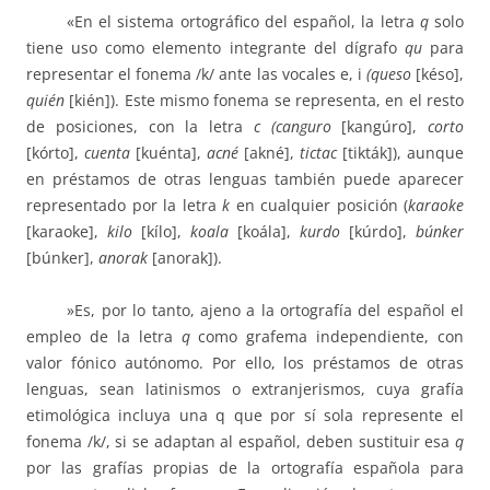
«En el sistema ortográfico del español, la letra
q
solo
tiene uso como elemento integrante del dígrafo
qu
para
representar el fonema /k/ ante las vocales e, i
(queso
[késo],
quién
[kién]). Este mismo fonema se representa, en el resto
de posiciones, con la letra
c (canguro
[kangúro],
corto
[kórto],
cuenta
[kuénta],
acné
[akné],
tictac
[tikták]), aunque
en préstamos de otras lenguas también puede aparecer
representado por la letra
k
en cualquier posición (
karaoke
[karaoke],
kilo
[kílo],
koala
[koála],
kurdo
[kúrdo],
búnker
[búnker],
anorak
[anorak]).
»Es, por lo tanto, ajeno a la ortografía del español el
empleo de la letra
q
como grafema independiente, con
valor fónico autónomo. Por ello, los préstamos de otras
lenguas, sean latinismos o extranjerismos, cuya grafía
etimológica incluya una q que por sí sola represente el
fonema /k/, si se adaptan al español, deben sustituir esa
q
por las grafías propias de la ortografía española para