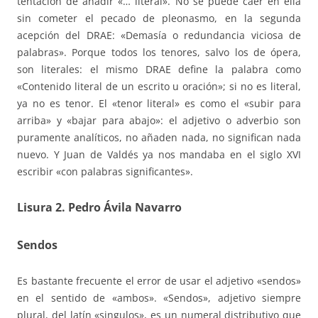
tentación de añadir «… literal». No se puede caer en ella
sin cometer el pecado de pleonasmo, en la segunda
acepción del DRAE: «Demasía o redundancia viciosa de
palabras». Porque todos los tenores, salvo los de ópera,
son literales: el mismo DRAE define la palabra como
«Contenido literal de un escrito u oración»; si no es literal,
ya no es tenor. El «tenor literal» es como el «subir para
arriba» y «bajar para abajo»: el adjetivo o adverbio son
puramente analíticos, no añaden nada, no significan nada
nuevo. Y Juan de Valdés ya nos mandaba en el siglo XVI
escribir «con palabras significantes».
Lisura 2. Pedro Ávila Navarro
Sendos
Es bastante frecuente el error de usar el adjetivo «sendos»
en el sentido de «ambos». «Sendos», adjetivo siempre
plural, del latín «singulos», es un numeral distributivo que