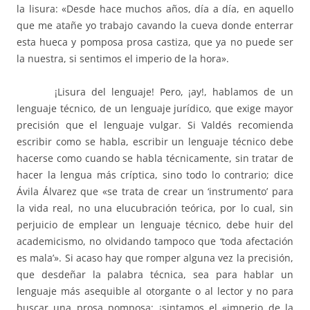
la lisura: «Desde hace muchos años, día a día, en aquello
que me atañe yo trabajo cavando la cueva donde enterrar
esta hueca y pomposa prosa castiza, que ya no puede ser
la nuestra, si sentimos el imperio de la hora».
¡Lisura del lenguaje! Pero, ¡ay!, hablamos de un
lenguaje técnico, de un lenguaje jurídico, que exige mayor
precisión que el lenguaje vulgar. Si Valdés recomienda
escribir como se habla, escribir un lenguaje técnico debe
hacerse como cuando se habla técnicamente, sin tratar de
hacer la lengua más críptica, sino todo lo contrario; dice
Ávila Álvarez que «se trata de crear un ‘instrumento’ para
la vida real, no una elucubración teórica, por lo cual, sin
perjuicio de emplear un lenguaje técnico, debe huir del
academicismo, no olvidando tampoco que ‘toda afectación
es mala’». Si acaso hay que romper alguna vez la precisión,
que desdeñar la palabra técnica, sea para hablar un
lenguaje más asequible al otorgante o al lector y no para
buscar una prosa pomposa; ¡sintamos el «imperio de la