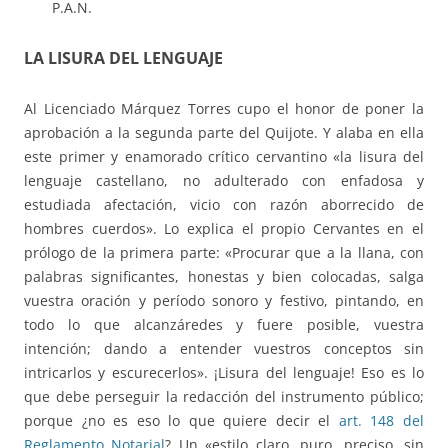
P.A.N.
LA LISURA DEL LENGUAJE
Al Licenciado Márquez Torres cupo el honor de poner la
aprobación a la segunda parte del Quijote. Y alaba en ella
este primer y enamorado crítico cervantino «la lisura del
lenguaje castellano, no adulterado con enfadosa y
estudiada afectación, vicio con razón aborrecido de
hombres cuerdos». Lo explica el propio Cervantes en el
prólogo de la primera parte: «Procurar que a la llana, con
palabras significantes, honestas y bien colocadas, salga
vuestra oración y período sonoro y festivo, pintando, en
todo lo que alcanzáredes y fuere posible, vuestra
intención; dando a entender vuestros conceptos sin
intricarlos y escurecerlos». ¡Lisura del lenguaje! Eso es lo
que debe perseguir la redacción del instrumento público;
porque ¿no es eso lo que quiere decir el
art. 148 del
Reglamento Notarial
? Un «estilo claro, puro, preciso, sin