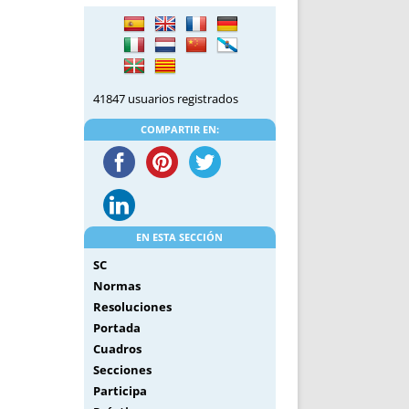
DE INICIO
PREMIO NYR
VORITOS
CONVENCIONES ANUALES
A IRPF
NUEVA ETAPA
AS
POLÍTICA DE PRIVACIDAD
41847 usuarios registrados
IJUELAS
AVISO LEGAL
POTECA
REPORTAR INCIDENCIA
COMPARTIR EN:
PERES
LOGOTIPO
CES
ENTREVISTAS
SONRISA
ENVÍA CORREO
EN ESTA SECCIÓN
CANALES DE VÍDEO
SC
Normas
Resoluciones
Portada
Cuadros
Secciones
Participa