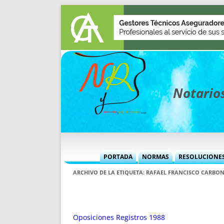
Notarios
PORTADA
NORMAS
RESOLUCIONE
MÁS USADAS (CUADRO)
INFORMES 
ARCHIVO DE LA ETIQUETA:
RAFAEL FRANCISCO CARBON
INFORMES MENSUALES
VOCES P
MÁS DESTACADAS
VOCES M
TITULARES DESDE 2002
TITULARES
Oposiciones Registros 1988