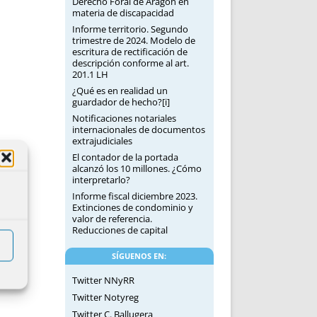
Derecho Foral de Aragón en
materia de discapacidad
Informe territorio. Segundo
trimestre de 2024. Modelo de
escritura de rectificación de
descripción conforme al art.
201.1 LH
¿Qué es en realidad un
guardador de hecho?[i]
Notificaciones notariales
internacionales de documentos
extrajudiciales
El contador de la portada
alcanzó los 10 millones. ¿Cómo
interpretarlo?
Informe fiscal diciembre 2023.
Extinciones de condominio y
valor de referencia.
Reducciones de capital
SÍGUENOS EN:
Twitter NNyRR
Twitter Notyreg
Twitter C. Ballugera