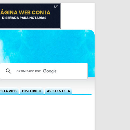
ESTA WEB
HISTÓRICO
ASISTENTE IA
A DGRN
QUÉ OFRECEMOS
 NIF
IDEARIO WEB
 LABORAL
QUIÉNES SOMOS
ÁBILES
HISTORIA