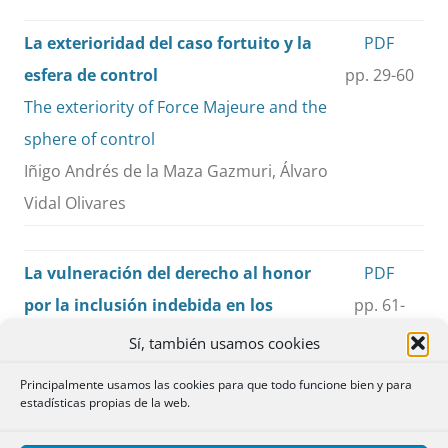
La exterioridad del caso fortuito y la
PDF
esfera de control
pp. 29-60
The exteriority of Force Majeure and the
sphere of control
Iñigo Andrés de la Maza Gazmuri, Álvaro
Vidal Olivares
La vulneración del derecho al honor
PDF
por la inclusión indebida en los
pp. 61-
ficheros de morosos y en la Central de
104
Sí, también usamos cookies
Información de riesgos del Banco de
Principalmente usamos las cookies para que todo funcione bien y para
España (CIRBE)
estadísticas propias de la web.
The violation of the right to honor due to