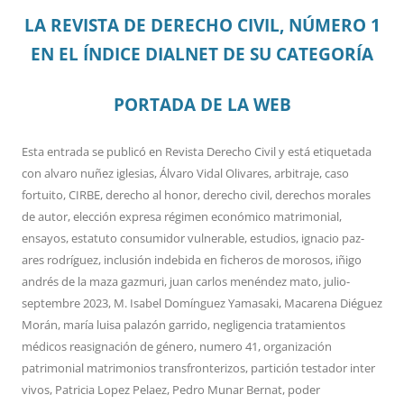
LA REVISTA DE DERECHO CIVIL, NÚMERO 1
EN EL ÍNDICE DIALNET DE SU CATEGORÍA
PORTADA DE LA WEB
Esta entrada se publicó en
Revista Derecho Civil
y está etiquetada
con
alvaro nuñez iglesias
,
Álvaro Vidal Olivares
,
arbitraje
,
caso
fortuito
,
CIRBE
,
derecho al honor
,
derecho civil
,
derechos morales
de autor
,
elección expresa régimen económico matrimonial
,
ensayos
,
estatuto consumidor vulnerable
,
estudios
,
ignacio paz-
ares rodríguez
,
inclusión indebida en ficheros de morosos
,
iñigo
andrés de la maza gazmuri
,
juan carlos menéndez mato
,
julio-
septembre 2023
,
M. Isabel Domínguez Yamasaki
,
Macarena Diéguez
Morán
,
maría luisa palazón garrido
,
negligencia tratamientos
médicos reasignación de género
,
numero 41
,
organización
patrimonial matrimonios transfronterizos
,
partición testador inter
vivos
,
Patricia Lopez Pelaez
,
Pedro Munar Bernat
,
poder