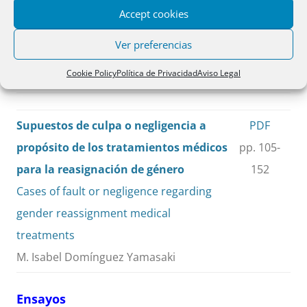
the improper inclusion in the files of
Accept cookies
delayers and in the risk information
Ver preferencias
center of the bank of Spain (CIRBE)
Cookie Policy
Política de Privacidad
Aviso Legal
Raquel Pérez Díaz
Supuestos de culpa o negligencia a
PDF
propósito de los tratamientos médicos
pp. 105-
para la reasignación de género
152
Cases of fault or negligence regarding
gender reassignment medical
treatments
M. Isabel Domínguez Yamasaki
Ensayos