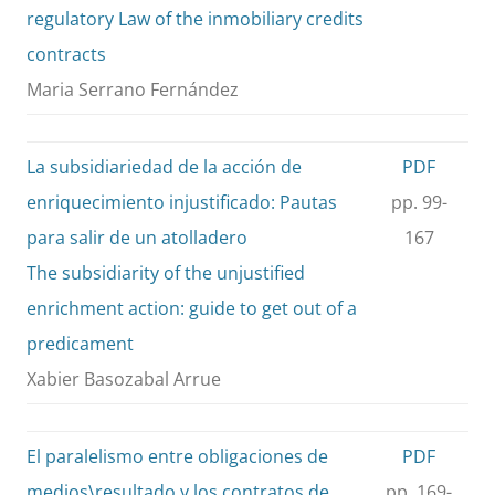
regulatory Law of the inmobiliary credits
contracts
Maria Serrano Fernández
La subsidiariedad de la acción de
PDF
enriquecimiento injustificado: Pautas
pp. 99-
para salir de un atolladero
167
The subsidiarity of the unjustified
enrichment action: guide to get out of a
predicament
Xabier Basozabal Arrue
El paralelismo entre obligaciones de
PDF
medios\resultado y los contratos de
pp. 169-