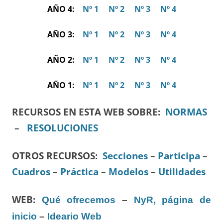
AÑO 4:
Nº 1
Nº 2
Nº 3
Nº 4
AÑO 3:
Nº 1
Nº 2
Nº 3
Nº 4
AÑO 2:
Nº 1
Nº 2
Nº 3
Nº 4
AÑO 1:
Nº 1
Nº 2
Nº 3
Nº 4
RECURSOS EN ESTA WEB SOBRE:
NORMAS
–
RESOLUCIONES
OTROS RECURSOS
:
Secciones
–
Participa
–
Cuadros
–
Práctica
–
Modelos
–
Utilidades
WEB:
Qué ofrecemos
–
NyR, página de
inicio
–
Ideario Web