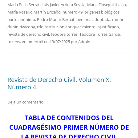
Maria Bech Serrat
,
Luis Javier Arrieta Sevilla
,
Maria Elosegui Itxaso
,
María Rosario Martín Briceño
,
numero 49
,
orígenes biológicos
,
parto anónimo
,
Pedro Munar Bernat
,
persona adoptada
,
ramón
durán rivacoba
,
rdc
,
restitución enriquecimiento injustificado
,
revista de derecho civil
,
teodora torres
,
Teodora Torres García
,
tokens
,
volumen xii
en
13/07/2025
por
Admin
.
Revista de Derecho Civil. Volumen X.
Número 4.
Deja un comentario
TABLA DE CONTENIDOS DEL
CUADRAGÉSIMO PRIMER NÚMERO DE
LA REVISTA DE DERECHO CIVIL