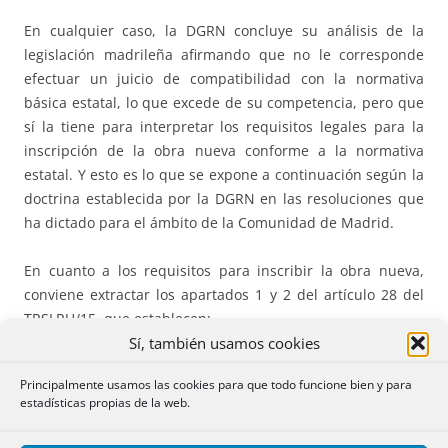
En cualquier caso, la DGRN concluye su análisis de la
legislación madrileña afirmando que no le corresponde
efectuar un juicio de compatibilidad con la normativa
básica estatal, lo que excede de su competencia, pero que
sí la tiene para interpretar los requisitos legales para la
inscripción de la obra nueva conforme a la normativa
estatal. Y esto es lo que se expone a continuación según la
doctrina establecida por la DGRN en las resoluciones que
ha dictado para el ámbito de la Comunidad de Madrid.
En cuanto a los requisitos para inscribir la obra nueva,
conviene extractar los apartados 1 y 2 del artículo 28 del
TRSLRU/15, que establecen:
Sí, también usamos cookies
“
1. Para autorizar escrituras de declaración de obra nueva en
Principalmente usamos las cookies para que todo funcione bien y para
construcción, los notarios exigirán, para su testimonio, la
estadísticas propias de la web.
aportación del acto de conformidad, aprobación o autorización
administrativa que requiera la obra según la legislación de