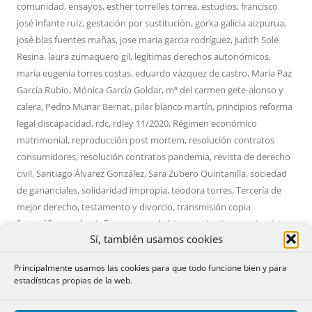
comunidad
,
ensayos
,
esther torrelles torrea
,
estudios
,
francisco
josé infante ruiz
,
gestación por sustitución
,
gorka galicia aizpurua
,
josé blas fuentes mañas
,
jose maria garcia rodríguez
,
Judith Solé
Resina
,
laura zumaquero gil
,
legítimas derechos autonómicos
,
maria eugenia torres costas. eduardo vázquez de castro
,
María Paz
García Rubio
,
Mónica García Goldar
,
mª del carmen gete-alonso y
calera
,
Pedro Munar Bernat
,
pilar blanco martín
,
principios reforma
legal discapacidad
,
rdc
,
rdley 11/2020
,
Régimen económico
matrimonial
,
reproducción post mortem
,
resolución contratos
consumidores
,
resolución contratos pandemia
,
revista de derecho
civil
,
Santiago Álvarez González
,
Sara Zubero Quintanilla
,
sociedad
de gananciales
,
solidaridad impropia
,
teodora torres
,
Tercería de
mejor derecho
,
testamento y divorcio
,
transmisión copia
fotográfica
,
undue influence
,
uso de bienes privativos
,
varia
,
vicio
Sí, también usamos cookies
del consentimiento
,
Víctor Bastante Granell
en
04/07/2021
por
Admin
.
Principalmente usamos las cookies para que todo funcione bien y para
estadísticas propias de la web.