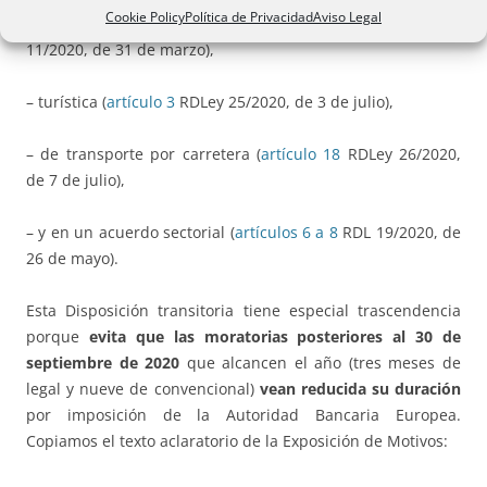
Cookie Policy
Política de Privacidad
Aviso Legal
– de créditos sin garantía hipotecara (
artículo 21
RDLey
11/2020, de 31 de marzo),
– turística (
artículo 3
RDLey 25/2020, de 3 de julio),
– de transporte por carretera (
artículo 18
RDLey 26/2020,
de 7 de julio),
– y en un acuerdo sectorial (
artículos 6 a 8
RDL 19/2020, de
26 de mayo).
Esta Disposición transitoria tiene especial trascendencia
porque
evita que las moratorias posteriores al 30 de
septiembre de 2020
que alcancen el año (tres meses de
legal y nueve de convencional)
vean reducida su duración
por imposición de la Autoridad Bancaria Europea.
Copiamos el texto aclaratorio de la Exposición de Motivos: