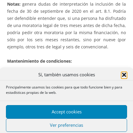
Notas:
genera dudas de interpretación la inclusión de la
fecha de 30 de septiembre de 2020 en el art. 8.1. Podría
ser defendible entender que, si una persona ha disfrutado
de una moratoria legal de tres meses antes de dicha fecha,
podría pedir otra moratoria por la misma financiación, no
sólo por los seis meses restantes, sino por nueve (por
ejemplo, otros tres de legal y seis de convencional.
Mantenimiento de condiciones:
Sí, también usamos cookies
Por la
D.Tr. única
, las siguientes
moratorias
y
suspensiones concedidas entre el
30 de septiembre
Principalmente usamos las cookies para que todo funcione bien y para
de 2020 y el 4 de febrero de 2021
mantendrán las
estadísticas propias de la web.
condiciones y duración
por las que fueron concedidas en
su día:
Accept cookies
– de deuda hipotecaria (
artículo. 7
RDLey 8/2020, de 17 de
Ver preferencias
marzo),