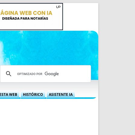
ESTA WEB
HISTÓRICO
ASISTENTE IA
A DGRN
QUÉ OFRECEMOS
 NIF
IDEARIO WEB
 LABORAL
QUIÉNES SOMOS
ÁBILES
HISTORIA