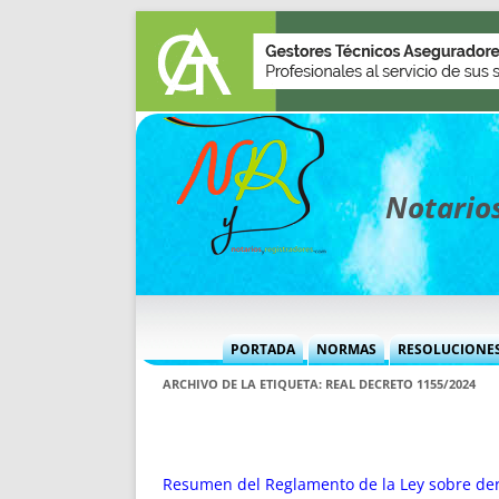
Notarios
PORTADA
NORMAS
RESOLUCIONE
MÁS USADAS (CUADRO)
INFORMES 
ARCHIVO DE LA ETIQUETA:
REAL DECRETO 1155/2024
INFORMES MENSUALES
VOCES P
MÁS DESTACADAS
VOCES M
TITULARES DESDE 2002
TITULARES
Resumen del Reglamento de la Ley sobre dere