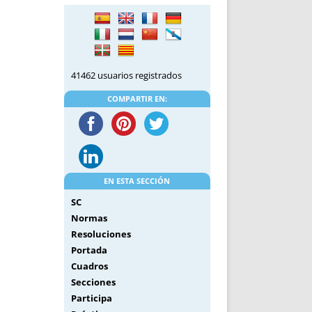
DE INICIO
PREMIO NYR
VORITOS
CONVENCIONES ANUALES
A IRPF
NUEVA ETAPA
AS
POLÍTICA DE PRIVACIDAD
41462 usuarios registrados
IJUELAS
AVISO LEGAL
POTECA
REPORTAR INCIDENCIA
COMPARTIR EN:
PERES
LOGOTIPO
CES
ENTREVISTAS
SONRISA
ENVÍA CORREO
EN ESTA SECCIÓN
CANALES DE VÍDEO
SC
Normas
Resoluciones
Portada
Cuadros
Secciones
Participa