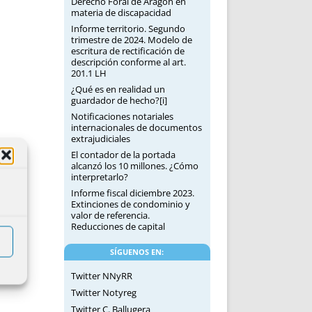
Derecho Foral de Aragón en
materia de discapacidad
Informe territorio. Segundo
trimestre de 2024. Modelo de
escritura de rectificación de
descripción conforme al art.
201.1 LH
¿Qué es en realidad un
guardador de hecho?[i]
Notificaciones notariales
internacionales de documentos
extrajudiciales
El contador de la portada
alcanzó los 10 millones. ¿Cómo
interpretarlo?
Informe fiscal diciembre 2023.
Extinciones de condominio y
valor de referencia.
Reducciones de capital
SÍGUENOS EN:
Twitter NNyRR
Twitter Notyreg
Twitter C. Ballugera