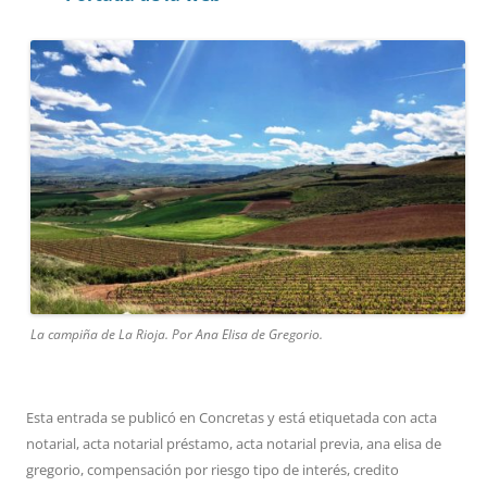
La campiña de La Rioja. Por Ana Elisa de Gregorio.
Esta entrada se publicó en
Concretas
y está etiquetada con
acta
notarial
,
acta notarial préstamo
,
acta notarial previa
,
ana elisa de
gregorio
,
compensación por riesgo tipo de interés
,
credito