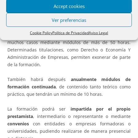
vivienda, normas deontológicas, evaluación de la solvencia,
Accept cookies
información económica y financiera y diseño de préstamos
Ver preferencias
inmobiliarios.
Cookie Policy
Política de Privacidad
Aviso Legal
Los
tipos de formación
se regulan en el art. 32 ter, en
muchos casos mediante módulos de más de 50 horas.
Determinadas titulaciones, como Derecho o Economía Y
Administración de Empresas, permiten exonerar de parte
de la formación.
También habrá después
anualmente módulos de
formación continuada
, de contenido tanto teórico como
práctico, que tendrán un mínimo de 10 horas.
La formación podrá ser
impartida por el propio
prestamista
, intermediario o representante o mediante
convenios
con entidades o empresas formadoras o
universidades, pudiendo realizarse de manera presencial