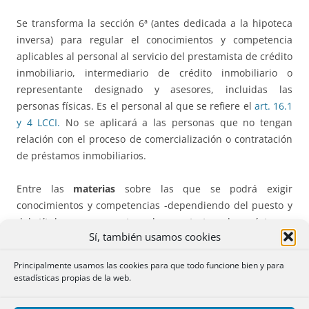
Se transforma la sección 6ª (antes dedicada a la hipoteca
inversa) para regular el conocimientos y competencia
aplicables al personal al servicio del prestamista de crédito
inmobiliario, intermediario de crédito inmobiliario o
representante designado y asesores, incluidas las
personas físicas. Es el personal al que se refiere el
art. 16.1
y 4 LCCI.
No se aplicará a las personas que no tengan
relación con el proceso de comercialización o contratación
de préstamos inmobiliarios.
Entre las
materias
sobre las que se podrá exigir
conocimientos y competencias -dependiendo del puesto y
del título- se encuentran los contratos de préstamos
Sí, también usamos cookies
inmobiliarios, implicaciones fiscales, riesgos asociados,
protección del prestatario, proceso de adquisición de
Principalmente usamos las cookies para que todo funcione bien y para
bienes inmuebles, estimación de los costes y gastos
estadísticas propias de la web.
totales, tasación de las garantías, funcionamiento de las
notarías y registros de propiedad, mercado de préstamos y