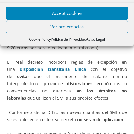
profesionales cuando estos, en su conjunto y cómputo
anual, fueran superiores a aquel).
Accept cookies
El
artículo 4
se dedica a los trabajadores
eventuales,
Ver preferencias
temporeros y personas empleadas de hogar
(con una
Cookie Policy
Política de Privacidad
Aviso Legal
retribución mínima, sí es por horas en régimen externo, de
9,26 euros por hora efectivamente trabajada).
El real decreto incorpora reglas de excepción en
una
disposición transitoria única
con el objetivo
de
evitar
que el incremento del salario mínimo
interprofesional provoque
distorsiones
económicas o
consecuencias no queridas
en los ámbitos no
laborales
que utilizan el SMI a sus propios efectos.
Conforme a dicha D.Tr., las nuevas cuantías del SMI que
se establecen en este real decreto
no serán de aplicación:
a) A las normas vigentes a la fecha de su entrada en vigor