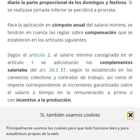
diario la parte proporcional de los domingos y festivos
. Si
se realizase jornada inferior se percibirá a prorrata.
Para la aplicación en
cómputo anual
del salario mínimo, se
tendrán en cuenta las reglas sobre
compensación
que se
establecen en los artículos siguientes.
Según el
artículo 2
, al salario mínimo consignado en el
artículo 1 se adicionarán los
complementos
salariales
del
art. 26.3 ET
, según lo establecido en los
convenios colectivos y contratos de trabajo, así como el
importe correspondiente al incremento garantizado sobre
el salario a tiempo en la remuneración a prima o
con
incentivo a la producción
.
Sí, también usamos cookies
El
artículo 3
regula la
compensación y absorción en
cómputo anual
por los salarios profesionales del
Principalmente usamos las cookies para que todo funcione bien y para
incremento del SMI, a efectos de aplicar el último párrafo
estadísticas propias de la web.
del
artículo 27.1 ET
(no afectaría a los salarios