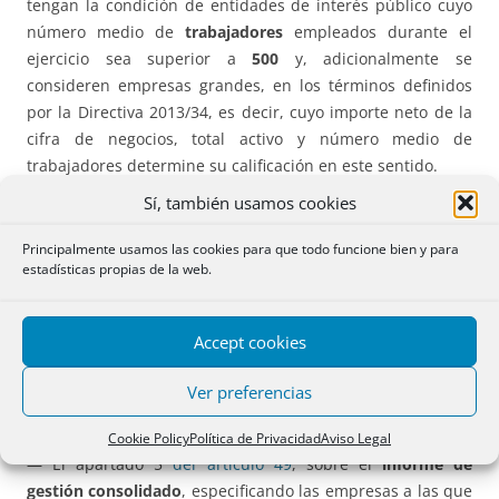
tengan la condición de entidades de interés público cuyo
número medio de
trabajadores
empleados durante el
ejercicio sea superior a
500
y, adicionalmente se
consideren empresas grandes, en los términos definidos
por la Directiva 2013/34, es decir, cuyo importe neto de la
cifra de negocios, total activo y número medio de
trabajadores determine su calificación en este sentido.
Sí, también usamos cookies
Como obligación especial para los
auditores
, en relación a
estas nuevas obligaciones, sólo se les impone el
Principalmente usamos las cookies para que todo funcione bien y para
estadísticas propias de la web.
comprobar que se haya facilitado el estado de
información no financiera
.
Accept cookies
Modificación del Código de Comercio.
Ver preferencias
Se modifican los siguientes preceptos:
Cookie Policy
Política de Privacidad
Aviso Legal
— El apartado 5
del artículo 49
, sobre el
informe de
gestión consolidado
, especificando las empresas a las que