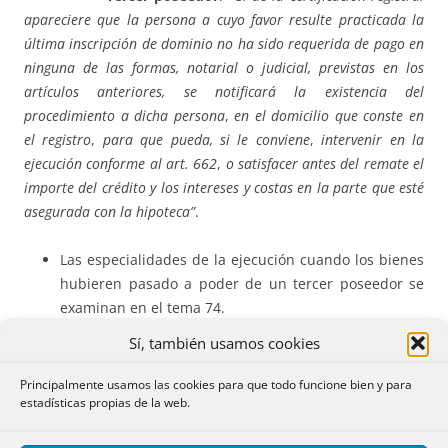
apareciere que la persona a cuyo favor
resulte practicada la
última inscripción de dominio
no ha sido requerida de pago en
ninguna de las
formas, notarial o judicial, previstas en los
artículos anteriores,
se notificará la
existencia del
procedimiento a dicha persona
,
en el domicilio que conste en
el registro
,
para que
pueda, si le conviene
,
intervenir en la
ejecución conforme al art. 662
,
o satisfacer antes del remate
el
importe del crédito y los intereses y costas en la parte que esté
asegurada con la hipoteca”
.
Las especialidades de la ejecución cuando los bienes
hubieren pasado a poder de un tercer poseedor se
examinan en el tema 74.
Sí, también usamos cookies
–
Titulares de cargas posteriores
. Según el último
párrafo del art.689
“Cuando existan
cargas o derechos reales
Principalmente usamos las cookies para que todo funcione bien y para
estadísticas propias de la web.
constituidos con posterioridad a la hipoteca que garantiza el
crédito del
actor, se aplicará lo dispuesto en el art.
659
”.