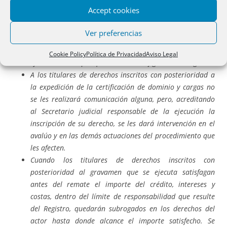
Accept cookies
En este sentido, el
art.659
dice que “
El registrador
comunicará la existencia de la ejecución a los
titulares de
Ver preferencias
derechos que figuren en la certificación de cargas y que
aparezcan
en asientos
posteriores al del derecho del
Cookie Policy
Política de Privacidad
Aviso Legal
ejecutante, siempre que su domicilio figure en el Registro.
A los titulares de derechos inscritos con posterioridad a
la expedición de la certificación de dominio y cargas no
se les realizará comunicación alguna, pero, acreditando
al Secretario judicial responsable de la ejecución la
inscripción de su derecho, se les dará intervención en el
avalúo y en las demás actuaciones del procedimiento que
les afecten.
Cuando los titulares de derechos inscritos con
posterioridad al gravamen que se ejecuta satisfagan
antes del remate el importe del crédito, intereses y
costas, dentro del límite de responsabilidad que resulte
del Registro, quedarán subrogados en los derechos del
actor hasta donde alcance el importe satisfecho. Se