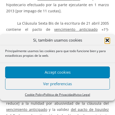
hipotecario efectuado por la parte ejecutante en 1 marzo
2013 [por impago de 11 cuotas].
La Cláusula Sexta Bis de la escritura de 21 abril 2005
contiene el pacto de
vencimiento anticipado
«
1º)-
Vencimiento anticipado
por falta de pago de alguno de los
Sí, también usamos cookies
plazos.
Principalmente usamos las cookies para que todo funcione bien y para
«La Caixa» podrá dar por vencido el crédito aunque no
estadísticas propias de la web.
hubiese transcurrido el total plazo del mismo, y reclamar la
totalidad de lo adeudado por capital e intereses, en caso de
Accept cookies
falta de pago de
alguno
de los vencimientos de capital
intereses y/o cuotas mixtas u otras obligaciones dinerarias
Ver preferencias
derivadas del presente contrato
(…)».
Cookie Policy
Política de Privacidad
Aviso Legal
EL RECURSO.- […] el objeto del recurso de apelación [se
reduce] a la nulidad por abusividad de la cláusula del
vencimiento anticipado
y la validez
del pacto de liquidez