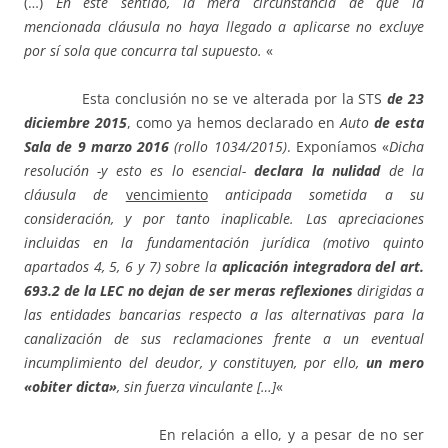
(…)
En este sentido, la mera circunstancia de que la
mencionada cláusula no haya llegado a aplicarse no excluye
por sí sola que concurra tal supuesto.
«
Esta conclusión no se ve alterada por la STS
de 23
diciembre 2015
, como ya hemos declarado en
Auto
de esta
Sala de 9 marzo 2016
(rollo 1034/2015)
. Exponíamos «
Dicha
resolución -y esto es lo esencial-
declara la nulidad
de la
cláusula de
vencimiento
anticipada sometida a su
consideración, y por tanto inaplicable. Las apreciaciones
incluidas en la fundamentación jurídica (motivo quinto
apartados 4, 5, 6 y 7) sobre la
aplicación integradora del art.
693.2 de la LEC
no dejan de ser meras
reflexiones
dirigidas a
las entidades bancarias respecto a las alternativas para la
canalización de sus reclamaciones frente a un eventual
incumplimiento del deudor, y constituyen, por ello,
un mero
«obiter dicta»
, sin fuerza vinculante […]
«
En relación a ello, y a pesar de no ser