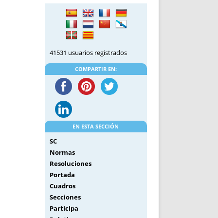
DE INICIO
PREMIO NYR
VORITOS
CONVENCIONES ANUALES
A IRPF
NUEVA ETAPA
AS
POLÍTICA DE PRIVACIDAD
41531 usuarios registrados
IJUELAS
AVISO LEGAL
POTECA
REPORTAR INCIDENCIA
COMPARTIR EN:
PERES
LOGOTIPO
CES
ENTREVISTAS
SONRISA
ENVÍA CORREO
EN ESTA SECCIÓN
CANALES DE VÍDEO
SC
Normas
Resoluciones
Portada
Cuadros
Secciones
Participa