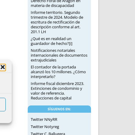
Derecho Foral de Aragón en
materia de discapacidad
Informe territorio. Segundo
trimestre de 2024. Modelo de
escritura de rectificación de
descripción conforme al art.
201.1 LH
¿Qué es en realidad un
guardador de hecho?[i]
Notificaciones notariales
internacionales de documentos
extrajudiciales
El contador de la portada
alcanzó los 10 millones. ¿Cómo
interpretarlo?
Informe fiscal diciembre 2023.
Extinciones de condominio y
valor de referencia.
Reducciones de capital
SÍGUENOS EN:
Twitter NNyRR
Twitter Notyreg
Twitter C. Ballugera