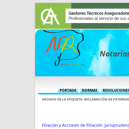
Notarios
PORTADA
NORMAS
RESOLUCIONE
MÁS USADAS (CUADRO)
INFORMES 
ARCHIVO DE LA ETIQUETA:
RECLAMACIÓN DE PATERNI
INFORMES MENSUALES
VOCES P
MÁS DESTACADAS
VOCES M
TITULARES DESDE 2002
TITULARES
Filiación y Acciones de Filiación: Jurisprude