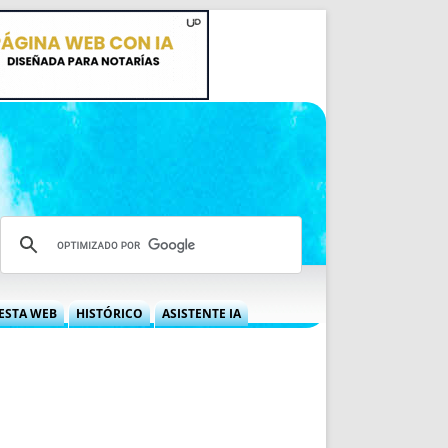
ESTA WEB
HISTÓRICO
ASISTENTE IA
A DGRN
QUÉ OFRECEMOS
 NIF
IDEARIO WEB
 LABORAL
QUIÉNES SOMOS
ÁBILES
HISTORIA