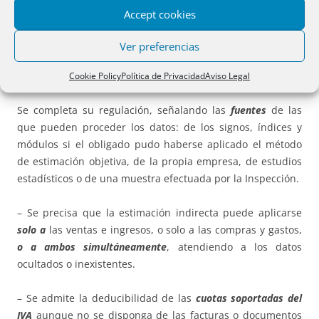
previstas. Se eliminan los
periodos de interrupción
Accept cookies
justificada del plazo del procedimiento inspector,
sustituyéndolos por periodos de suspensión
Ver preferencias
14.- Estimación indirecta.
Cookie Policy
Política de Privacidad
Aviso Legal
Se completa su regulación, señalando las
fuentes
de las
que pueden proceder los datos: de los signos, índices y
módulos si el obligado pudo haberse aplicado el método
de estimación objetiva, de la propia empresa, de estudios
estadísticos o de una muestra efectuada por la Inspección.
– Se precisa que la estimación indirecta puede aplicarse
solo a
las ventas e ingresos, o solo a las compras y gastos,
o a ambos simultáneamente
, atendiendo a los datos
ocultados o inexistentes.
– Se admite la deducibilidad de las
cuotas soportadas del
IVA
aunque no se disponga de las facturas o documentos