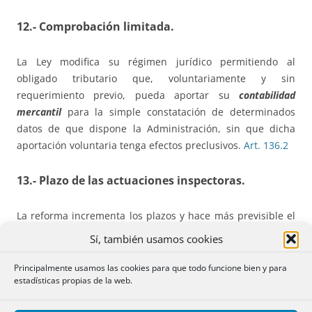
12.- Comprobación limitada.
La Ley modifica su régimen jurídico permitiendo al
obligado tributario que, voluntariamente y sin
requerimiento previo, pueda aportar su
contabilidad
mercantil
para la simple constatación de determinados
datos de que dispone la Administración, sin que dicha
aportación voluntaria tenga efectos preclusivos.
Art. 136.2
13.- Plazo de las actuaciones inspectoras
.
La reforma incrementa los plazos y hace más previsible el
cálculo de su conclusión. El plazo ordinario pasa de 12 a
18
Sí, también usamos cookies
meses
, aunque no se hace referencia como antes a su
ampliación. Será de 27 meses en los casos que se expresan
Principalmente usamos las cookies para que todo funcione bien y para
estadísticas propias de la web.
en el
art. 150
. Las consecuencias de la
superación del plazo
del procedimiento inspector serán las actualmente