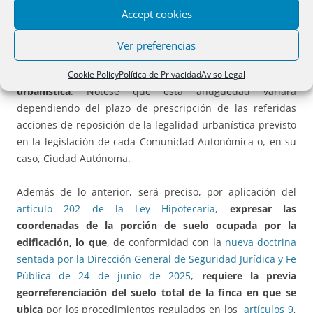
de estos cuatro medios, que son complementarios entre sí,
Accept cookies
deberá acreditarse la
terminación de la obra en fecha
determinada, con una antigüedad suficiente para que,
Ver preferencias
conforme a la legislación urbanística estatal, hayan
prescrito las acciones de reposición de la legalidad
Cookie Policy
Política de Privacidad
Aviso Legal
urbanística
. Nótese que esta antigüedad variará
dependiendo del plazo de prescripción de las referidas
acciones de reposición de la legalidad urbanística previsto
en la legislación de cada Comunidad Autonómica o, en su
caso, Ciudad Autónoma.
Además de lo anterior, será preciso, por aplicación del
artículo 202 de la Ley Hipotecaria
,
expresar las
coordenadas de la porción de suelo ocupada por la
edificación, lo que
, de conformidad con la
nueva doctrina
sentada por la Dirección General de Seguridad Jurídica y Fe
Pública de 24 de junio de 2025
,
requiere la previa
georreferenciación del suelo total de la finca en que se
ubica
por los procedimientos regulados en los
artículos 9
,