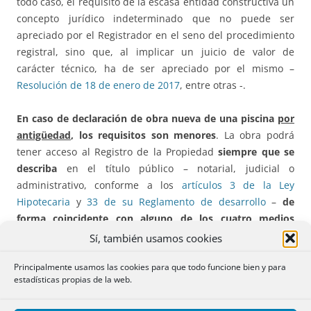
todo caso, el requisito de la escasa entidad constructiva un
concepto jurídico indeterminado que no puede ser
apreciado por el Registrador en el seno del procedimiento
registral, sino que, al implicar un juicio de valor de
carácter técnico, ha de ser apreciado por el mismo –
Resolución de 18 de enero de 2017
, entre otras -.
En caso de declaración de obra nueva de una piscina
por
antigüedad
, los requisitos son menores
. La obra podrá
tener acceso al Registro de la Propiedad
siempre que se
describa
en el título público – notarial, judicial o
administrativo, conforme a los
artículos 3 de la Ley
Hipotecaria
y
33 de su Reglamento de desarrollo
–
de
forma coincidente
con alguno de los cuatro medios
prevenidos en la legislación urbanística estatal
para
Sí, también usamos cookies
poder acreditar la realidad de la obra
, esto es, certificación
Principalmente usamos las cookies para que todo funcione bien y para
municipal, certificación de técnico competente, acta
estadísticas propias de la web.
notarial descriptiva de la finca o certificación catastral
descriptiva y gráfica de la finca. Así mismo, por cualquiera