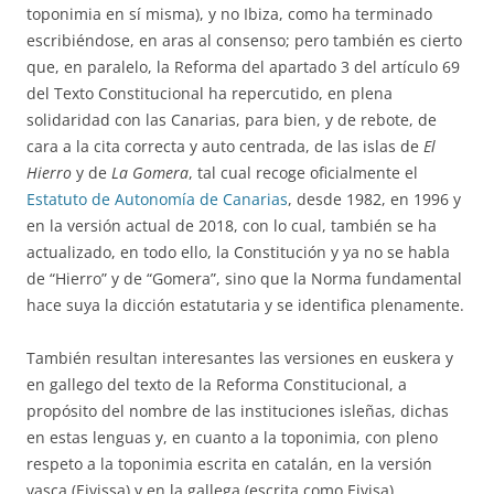
toponimia en sí misma), y no Ibiza, como ha terminado
escribiéndose, en aras al consenso; pero también es cierto
que, en paralelo, la Reforma del apartado 3 del artículo 69
del Texto Constitucional ha repercutido, en plena
solidaridad con las Canarias, para bien, y de rebote, de
cara a la cita correcta y auto centrada, de las islas de
El
Hierro
y de
La Gomera
, tal cual recoge oficialmente el
Estatuto de Autonomía de Canarias
, desde 1982, en 1996 y
en la versión actual de 2018, con lo cual, también se ha
actualizado, en todo ello, la Constitución y ya no se habla
de “Hierro” y de “Gomera”, sino que la Norma fundamental
hace suya la dicción estatutaria y se identifica plenamente.
También resultan interesantes las versiones en euskera y
en gallego del texto de la Reforma Constitucional, a
propósito del nombre de las instituciones isleñas, dichas
en estas lenguas y, en cuanto a la toponimia, con pleno
respeto a la toponimia escrita en catalán, en la versión
vasca (Eivissa) y en la gallega (escrita como Eivisa).