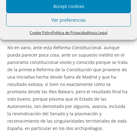
humanos, de la pluralidad y de la diversidad constitutiva
Accept cookies
innata del Estado, y de los pueblos -constituidos en
nacionalidades y regiones- que lo forman, y como todo ello
Ver preferencias
comenzó a construirse, y llenarse de contenido, a partir del
Cookie Policy
Política de Privacidad
Aviso Legal
14 de abril de 1931.
No en vano, ante esta Reforma Constitucional, aunque
pueda parecer poca cosa, ante un supuesto inédito en el
panorama constitucional vivido y conocido porque se trata
de la primera Reforma de la Constitución que proviene de
una iniciativa hecha desde fuera de Madrid y que ha
resultado exitosa, si bien no exactamente cómo se
promovía desde las Illes Balears, pero el resultado final ha
sido bueno, porque plasma que el Estado de las
Autonomías, tan denostado por algunos, avanza, incluida
la reivindicación del Senado y la plasmación y
reconocimiento de las singularidades territoriales de toda
España, en particular en los dos archipiélagos.