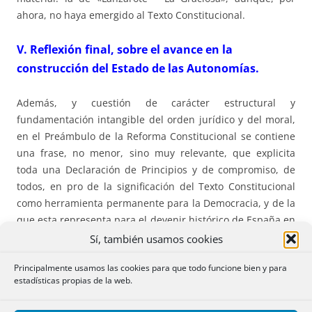
ahora, no haya emergido al Texto Constitucional.
V. Reflexión final, sobre el avance en la
construcción del Estado de las Autonomías.
Además, y cuestión de carácter estructural y
fundamentación intangible del orden jurídico y del moral,
en el Preámbulo de la Reforma Constitucional se contiene
una frase, no menor, sino muy relevante, que explicita
toda una Declaración de Principios y de compromiso, de
todos, en pro de la significación del Texto Constitucional
como herramienta permanente para la Democracia, y de la
que esta representa para el devenir histórico de España en
libertad y progreso, cuando dice, textualmente, que “(l)a
Sí, también usamos cookies
aprobación de la Constitución de 1978 comportó la
Principalmente usamos las cookies para que todo funcione bien y para
restauración de la democracia a los pueblos de España”, lo
estadísticas propias de la web.
que nos liga con la expresión más profunda de
identificación con el reconocimiento de los derechos