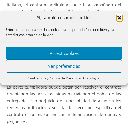
italiana, el contrato preliminar suele ir acompañado del
pago de determinadas cantidades de dinero cuya
Sí, también usamos cookies
calificación jurídica reviste importancia tanto desde el
punto de vista civil como fiscal.
Principalmente usamos las cookies para que todo funcione bien y para
estadísticas propias de la web.
La figura más utilizada es la de las arras confirmatorias,
reguladas en el
artículo 1385 del Código Civil italiano
. Estas
cumplen una doble función: por un lado, refuerzan el
Accept cookies
vínculo contractual y evidencian la seriedad del
Ver preferencias
compromiso asumido; por otro, constituyen un mecanismo
de autotutela en caso de incumplimiento.
Cookie Policy
Política de Privacidad
Aviso Legal
La parte cumplidora puede optar por resolver el contrato
reteniendo las arras recibidas o exigiendo el doble de las
entregadas, sin perjuicio de la posibilidad de acudir a los
remedios ordinarios y solicitar la ejecución específica del
contrato o su resolución con indemnización de daños y
perjuicios.