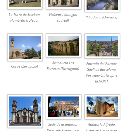
La Torre de Esteban
Vicálvaro (antiguo
Ribadavia (Ourense)
Hambrán (Toledo)
cuartel)
Acueducto Les
Entrada del Parque
Caspe (Zaragoza)
Ferreres (Tarragona)
Güell de Barcelona.
Por Jean-Christophe
BENOIST
Sede de la anterior
Auditorio Alfredo
Dirección General de
Kraus en Las Palmas