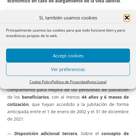
económico en caso de alargamiento de la vida laboral
.
Tres.
Disposiciones adicionales de la propia Ley.
Sí, también usamos cookies
Principalmente usamos las cookies para que todo funcione bien y para
—
Disposición adicional primera
. Regula el
complemento
estadísticas propias de la web.
económico
a percibir para quienes hayan accedido a la
jubilación de forma anticipada
entre el 1 de enero de 2002
y el 31 de diciembre de 2021 en determinados supuestos
Accept cookies
de largo periodo de cotización y, en su caso, baja cuantía.
Ver preferencias
—
Disposición adicional segunda
. Obliga al Gobierno a
Cookie Policy
Política de Privacidad
Aviso Legal
que en el plazo de un año elabore un
informe
relativo al
complemento para mejora de las pensiones de jubilación
de los
beneficiarios
, con al menos
44 años y 6 meses de
cotización
, que hayan accedido a la jubilación de forma
anticipada entre el 1 de enero de 2002 y el 31 de diciembre
de 2021.
—
Disposición adicional tercera
. Sobre el
concepto de