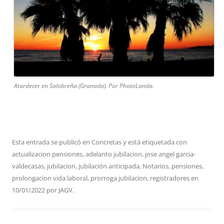
Atardecer en Salobreña (Granada). Por PhotoLanda.
Esta entrada se publicó en
Concretas
y está etiquetada con
actualizacion pensiones
,
adelanto jubilacion
,
jose angel garcia-
valdecasas
,
jubilacion
,
jubilación anticipada
,
Notarios
,
pensiones
,
prolongacion vida laboral
,
prorroga jubilacion
,
registradores
en
10/01/2022
por
JAGV
.