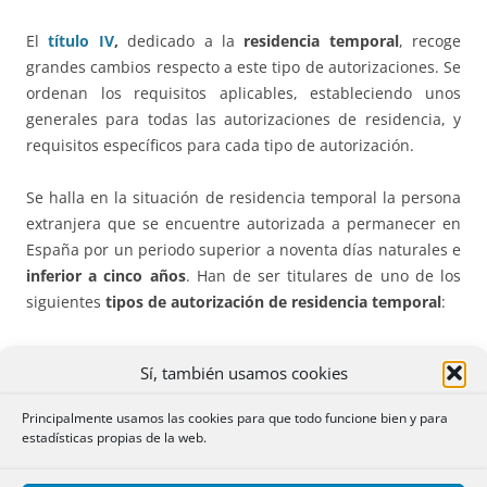
El
título IV
,
dedicado a la
residencia temporal
, recoge
grandes cambios respecto a este tipo de autorizaciones. Se
ordenan los requisitos aplicables, estableciendo unos
generales para todas las autorizaciones de residencia, y
requisitos específicos para cada tipo de autorización.
Se halla en la situación de residencia temporal la persona
extranjera que se encuentre autorizada a permanecer en
España por un periodo superior a noventa días naturales e
inferior a cinco años
. Han de ser titulares de uno de los
siguientes
tipos de autorización de residencia temporal
:
no lucrativa.
Sí, también usamos cookies
por reagrupación familiar.
trabajo por cuenta ajena.
Principalmente usamos las cookies para que todo funcione bien y para
trabajo por cuenta propia.
estadísticas propias de la web.
con excepción de la autorización de trabajo.
de la persona extranjera que ha retornado