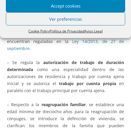
Accept cookies
voluntariamente a su país
de familiares de ciudadanos españoles.
Ver preferencias
– Se eliminan
las figuras de investigación, Tarjeta azul-UE y
Cookie Policy
Política de Privacidad
Aviso Legal
prestaciones transnacionales de servicios, que se
encuentran reguladas en la
Ley 14/2013, de 27 de
septiembre
.
– Se regula la
autorización de trabajo de duración
determinada
como una especialidad dentro de las
autorizaciones de residencia y trabajo por cuenta ajena
inicial y se autoriza el
trabajo por cuenta propia
en
paralelo con el trabajo principal por cuenta ajena.
– Respecto a la
reagrupación familiar
, se establece una
edad mínima de dieciocho años para la reagrupación de
cónyuges, se introduce la definición de vivienda, se
clarifican los miembros de la familia que pueden