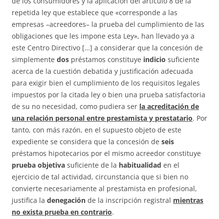
de los consumidores y la aplicación del artículo 8 de la
repetida ley que establece que «corresponde a las
empresas –acreedores– la prueba del cumplimiento de las
obligaciones que les impone esta Ley», han llevado ya a
este Centro Directivo […] a considerar que la concesión de
simplemente
dos
préstamos constituye
indicio
suficiente
acerca de la cuestión debatida y justificación adecuada
para exigir bien el cumplimiento de los requisitos legales
impuestos por la citada ley o bien una prueba satisfactoria
de su no necesidad, como pudiera ser
la acreditación de
una relación personal entre prestamista y prestatario
. Por
tanto, con más razón, en el supuesto objeto de este
expediente se considera que la concesión de
seis
préstamos hipotecarios por el mismo acreedor constituye
prueba objetiva
suficiente de la
habitualidad
en el
ejercicio de tal actividad, circunstancia que si bien no
convierte necesariamente al prestamista en profesional,
justifica la
denegación
de la inscripción registral
mientras
no exista prueba en contrario
.