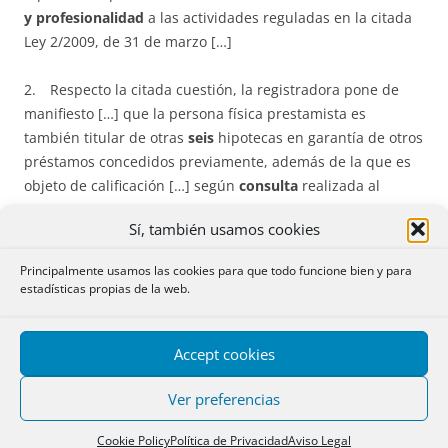
y profesionalidad
a las actividades reguladas en la citada
Ley 2/2009, de 31 de marzo […]
2. Respecto la citada cuestión, la registradora pone de
manifiesto […] que la persona física prestamista es
también titular de otras
seis
hipotecas en garantía de otros
préstamos concedidos previamente, además de la que es
objeto de calificación […] según
consulta
realizada al
Servicio de Interconexión entre los Registros, por lo que […]
Sí, también usamos cookies
la acreedora sí ejerce profesional o habitualmente la
actividad de concesión de préstamos, siéndole […]
Principalmente usamos las cookies para que todo funcione bien y para
aplicable […] la Ley 2/2009, y ello a pesar de la
estadísticas propias de la web.
manifestación
vertida […] por la propia interesada
negando el citado ejercicio profesional de la actividad de
Accept cookies
prestamista, que estima carece de fuerza enervante, al
existir una
prueba
objetiva en sentido contrario.
Ver preferencias
Cookie Policy
Política de Privacidad
Aviso Legal