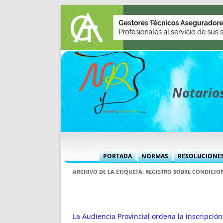
Notarios
PORTADA
NORMAS
RESOLUCIONE
MÁS USADAS (CUADRO)
INFORMES 
ARCHIVO DE LA ETIQUETA:
REGISTRO SOBRE CONDICIO
INFORMES MENSUALES
VOCES P
MÁS DESTACADAS
VOCES M
TITULARES DESDE 2002
TITULARES
La Audiencia Provincial ordena la inscripció