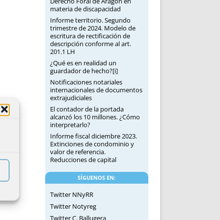
Derecho Foral de Aragón en
materia de discapacidad
Informe territorio. Segundo
trimestre de 2024. Modelo de
escritura de rectificación de
descripción conforme al art.
201.1 LH
¿Qué es en realidad un
guardador de hecho?[i]
Notificaciones notariales
internacionales de documentos
extrajudiciales
El contador de la portada
alcanzó los 10 millones. ¿Cómo
interpretarlo?
Informe fiscal diciembre 2023.
Extinciones de condominio y
valor de referencia.
Reducciones de capital
SÍGUENOS EN:
Twitter NNyRR
Twitter Notyreg
Twitter C. Ballugera