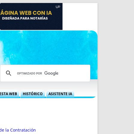
ESTA WEB
HISTÓRICO
ASISTENTE IA
A DGRN
QUÉ OFRECEMOS
 NIF
IDEARIO WEB
 LABORAL
QUIÉNES SOMOS
ÁBILES
HISTORIA
de la Contratación