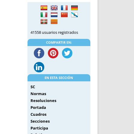
DE INICIO
PREMIO NYR
VORITOS
CONVENCIONES ANUALES
A IRPF
NUEVA ETAPA
AS
POLÍTICA DE PRIVACIDAD
41558 usuarios registrados
IJUELAS
AVISO LEGAL
POTECA
REPORTAR INCIDENCIA
COMPARTIR EN:
PERES
LOGOTIPO
CES
ENTREVISTAS
SONRISA
ENVÍA CORREO
EN ESTA SECCIÓN
CANALES DE VÍDEO
SC
Normas
Resoluciones
Portada
Cuadros
Secciones
Participa