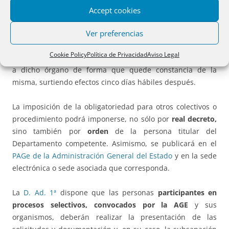
tener constancia de dicha decisión.
Accept cookies
Ver preferencias
La voluntad de
relacionarse
electrónicamente o, en su
caso, de
dejar de hacerlo
, podrá realizarse en una
fase
Cookie Policy
Política de Privacidad
Aviso Legal
posterior del procedimiento
, si bien deberá comunicarse
a dicho órgano de forma que quede constancia de la
misma, surtiendo efectos cinco días hábiles después.
La imposición de la obligatoriedad para otros colectivos o
procedimiento podrá imponerse, no sólo por
real decreto,
sino también por
orden
de la persona titular del
Departamento competente. Asimismo, se publicará en el
PAGe de la Administración General del Estado
y en la sede
electrónica o sede asociada que corresponda.
La
D. Ad. 1ª
dispone que las personas
participantes en
procesos selectivos, convocados por la AGE
y sus
organismos, deberán realizar la presentación de las