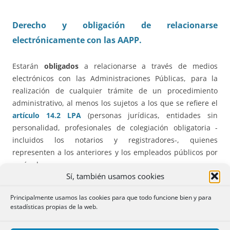
Derecho y obligación de relacionarse
electrónicamente con las AAPP.
Estarán
obligados
a relacionarse a través de medios
electrónicos con las Administraciones Públicas, para la
realización de cualquier trámite de un procedimiento
administrativo, al menos los sujetos a los que se refiere el
artículo 14.2 LPA
(personas jurídicas, entidades sin
personalidad, profesionales de colegiación obligatoria -
incluidos los notarios y registradores-, quienes
representen a los anteriores y los empleados públicos por
razón de su cargo.
Sí, también usamos cookies
Podrán
relacionarse de este modo también las
personas
Principalmente usamos las cookies para que todo funcione bien y para
físicas no obligadas
, ejercitando su derecho
al inicio del
estadísticas propias de la web.
procedimiento,
lo que comunicarán al órgano competente
para la tramitación del mismo de forma que este pueda