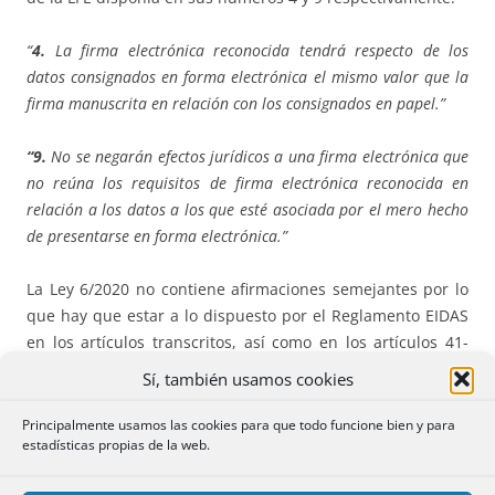
“
4.
La firma electrónica reconocida tendrá respecto de los
datos consignados en forma electrónica el mismo valor que la
firma manuscrita en relación con los consignados en papel.”
“9.
No se negarán efectos jurídicos a una firma electrónica que
no reúna los requisitos de firma electrónica reconocida en
relación a los datos a los que esté asociada por el mero hecho
de presentarse en forma electrónica.”
La Ley 6/2020 no contiene afirmaciones semejantes por lo
que hay que estar a lo dispuesto por el Reglamento EIDAS
en los artículos transcritos, así como en los artículos 41-
relativo al efecto jurídico de los sellos de tiempo
Sí, también usamos cookies
electrónico-, 43 -relativo al efecto jurídico de un servicio de
entrega electrónica certificada- y 46 -relativo a los efectos
Principalmente usamos las cookies para que todo funcione bien y para
estadísticas propias de la web.
jurídicos de los documentos electrónicos-