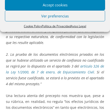
A nivel nacional, a los efectos jurídicos de los documentos
Accept cookies
electrónicos se refiere el art. 3 de la Ley 6/2020, conforme
al cual:
Ver preferencias
“
1.
Los documentos electrónicos públicos, administrativos y
Cookie Policy
Política de Privacidad
Aviso Legal
privados, tienen el valor y la eficacia jurídica que corresponda
a su respectiva naturaleza, de conformidad con la legislación
que les resulte aplicable.
2. La prueba de los documentos electrónicos privados en los
que se hubiese utilizado un servicio de confianza no cualificado
se regirá por lo dispuesto en el apartado 3 del
artículo 326 de
la Ley 1/2000, de 7 de enero, de Enjuiciamiento Civil
. Si el
servicio fuese cualificado, se estará a lo previsto en el apartado
4 del mismo precepto.”
Una lectura atenta del precepto nos muestra que, pese a
su rúbrica, en realidad, no regula “los efectos jurídicos de
los documentos electrónicos” en tanto que electrónicos, los