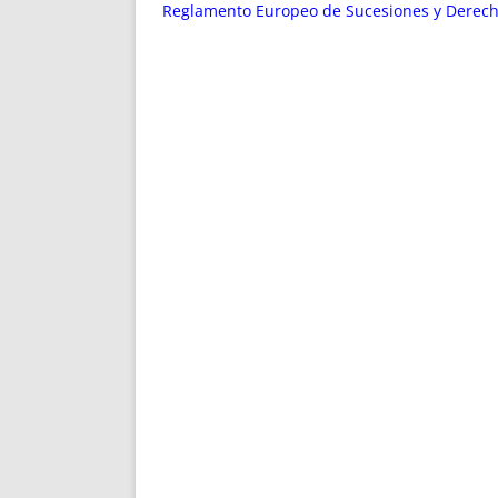
ENRIQUECIDAS
TITULARES 
Reglamento Europeo de Sucesiones y Derecho
NO DESESPERES
CAT
A MANO
SUCESIONES 
FUTURAS NORMAS
GEORREFE
ALQUILE
TRI
LH Y C
¿SABIA
FRANCI
BÚSQUED