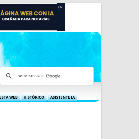
ESTA WEB
HISTÓRICO
ASISTENTE IA
A DGRN
QUÉ OFRECEMOS
 NIF
IDEARIO WEB
 LABORAL
QUIÉNES SOMOS
ÁBILES
HISTORIA