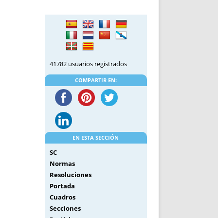
DE INICIO
PREMIO NYR
VORITOS
CONVENCIONES ANUALES
A IRPF
NUEVA ETAPA
AS
POLÍTICA DE PRIVACIDAD
IJUELAS
AVISO LEGAL
41782 usuarios registrados
POTECA
REPORTAR INCIDENCIA
PERES
LOGOTIPO
COMPARTIR EN:
CES
ENTREVISTAS
SONRISA
ENVÍA CORREO
CANALES DE VÍDEO
EN ESTA SECCIÓN
SC
Normas
Resoluciones
Portada
Cuadros
Secciones