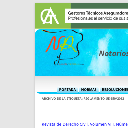
Notarios
PORTADA
NORMAS
RESOLUCIONE
MÁS USADAS (CUADRO)
INFORMES 
ARCHIVO DE LA ETIQUETA:
REGLAMENTO UE 650/2012
INFORMES MENSUALES
VOCES P
MÁS DESTACADAS
VOCES M
TITULARES DESDE 2002
TITULARES
Revista de Derecho Civil. Volumen VIII. Núme