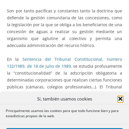
Son por tanto pacíficas y constantes tanto la doctrina que
defiende la gestión comunitaria de las concesiones, como
la legislación por la que se obliga a los beneficiarios de una
concesión de aguas a realizar su gestión mediante un
organismo que aglutine al colectivo y permita una
adecuada administración del recurso hídrico.
En la
Sentencia del Tribunal Constitucional, número
132/1989, de 18 de julio de 1989
, se estudia profusamente
la “constitucionalidad” de la adscripción obligatoria a
determinadas corporaciones que realizan ciertas funciones
públicas (cámaras, colegios profesionales…). El Tribunal
sostiene la constitucionalidad, y señala que:
Sí, también usamos cookies
«…nos hallamos ante entidades que no han sido fruto de la
Principalmente usamos las cookies para que todo funcione bien y para
libre decisión u opción de los afectados, para la obtención
estadísticas propias de la web.
de fines autónomamente elegidos, sino fundamentalmente
(y sin excluir forzosamente este último aspecto), de una