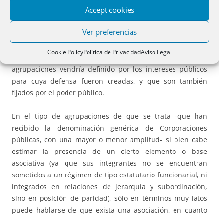
Accept cookies
decisión de los poderes públicos, sin que exista por tanto
un
pactum associationis
original, que se ve sustituido por
Ver preferencias
un acto de creación estatal; y tampoco habría una opción
en favor de la persecución de fines o defensa de intereses
Cookie Policy
Política de Privacidad
Aviso Legal
libremente determinados, ya que el objeto de esas
agrupaciones vendría definido por los intereses públicos
para cuya defensa fueron creadas, y que son también
fijados por el poder público.
En el tipo de agrupaciones de que se trata -que han
recibido la denominación genérica de Corporaciones
públicas, con una mayor o menor amplitud- si bien cabe
estimar la presencia de un cierto elemento o base
asociativa (ya que sus integrantes no se encuentran
sometidos a un régimen de tipo estatutario funcionarial, ni
integrados en relaciones de jerarquía y subordinación,
sino en posición de paridad), sólo en términos muy latos
puede hablarse de que exista una asociación, en cuanto