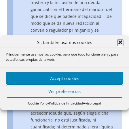
trastero y la inclusión de una deuda
ganancial con el hermano del marido –del
que se dice que padece incapacidad –, de
modo que se da nueva redacción al
convenio regulador primigenio y se
adjudican a dicho cónyuge y su citado
Sí, también usamos cookies
hermano, pro indiviso, las tres fincas
referidas, manteniéndose el resto de la
Principalmente usamos las cookies para que todo funcione bien y para
liquidación inicial.
estadísticas propias de la web.
c) La Registradora suspende la inscripción
solicitada por considerar que, aun cuando
Accept cookies
el acreedor tiene derecho a intervenir en la
liquidación de la sociedad conyugal para
Ver preferencias
defender sus intereses, no se le pueden
adjudicar en pago de una deuda,
Cookie Policy
Política de Privacidad
Aviso Legal
manifestada por los cónyuges y no por el
acreedor (deuda que, según alega dicha
funcionaria, no está justificada, ni
cuantificada; ni determinado si era líquida