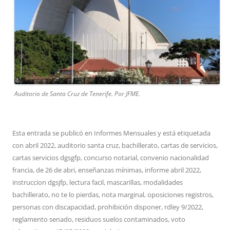
Auditorio de Santa Cruz de Tenerife. Por JFME.
Esta entrada se publicó en
Informes Mensuales
y está etiquetada
con
abril 2022
,
auditorio santa cruz
,
bachillerato
,
cartas de servicios
,
cartas servicios dgsgfp
,
concurso notarial
,
convenio nacionalidad
francia
,
de 26 de abri
,
enseñanzas mínimas
,
informe abril 2022
,
instruccion dgsjfp
,
lectura facil
,
mascarillas
,
modalidades
bachillerato
,
no te lo pierdas
,
nota marginal
,
oposiciones registros
,
personas con discapacidad
,
prohibición disponer
,
rdley 9/2022
,
reglamento senado
,
residuos suelos contaminados
,
voto