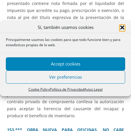
presentado contiene nota firmada por el liquidador del
impuesto que acredite su pago, prescripción o exención, o
nota al pie del título expresiva de la presentación de la
autoliquidación correspondiente.
Sí, también usamos cookies
148.** ANOTACIÓN PREVENTIVA DE PROHIBICIÓN DE
Principalmente usamos las cookies para que todo funcione bien y para
estadísticas propias de la web.
DISPONER. TRACTO SUCESIVO.
No cabe practicar
anotación preventiva si el titular registral no ha sido
emplazado ni demandado ni concurre excepción legal
Accept cookies
(penal o tributaria) ni judicial (doctrina
levantamiento velo
).
Ver preferencias
152.** VENTA POR TUTOR CON AUTORIZACIÓN JUDICIAL
Y ACEPTACIÓN PREVIA DE HERENCIA.
La autorización
Cookie Policy
Política de Privacidad
Aviso Legal
judicial al tutor para elevar a documento público un
contrato privado de compraventa conlleva la autorización
para aceptar la herencia del causante del incapaz y
produce el beneficio de inventario.
153.*** OBRA NUEVA PARA OFICINAS. NO CABE