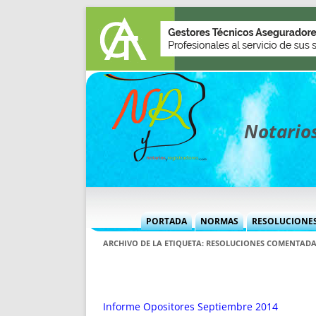
Notarios
PORTADA
NORMAS
RESOLUCIONE
MÁS USADAS (CUADRO)
INFORMES 
ARCHIVO DE LA ETIQUETA:
RESOLUCIONES COMENTADA
INFORMES MENSUALES
VOCES P
MÁS DESTACADAS
VOCES M
TITULARES DESDE 2002
TITULARES
Informe Opositores Septiembre 2014