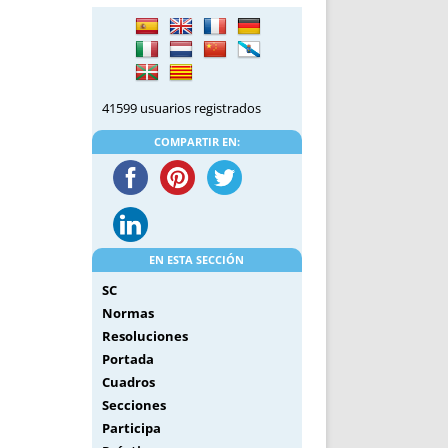
DE INICIO
PREMIO NYR
VORITOS
CONVENCIONES ANUALES
A IRPF
NUEVA ETAPA
AS
POLÍTICA DE PRIVACIDAD
41599 usuarios registrados
IJUELAS
AVISO LEGAL
POTECA
REPORTAR INCIDENCIA
COMPARTIR EN:
PERES
LOGOTIPO
CES
ENTREVISTAS
SONRISA
ENVÍA CORREO
EN ESTA SECCIÓN
CANALES DE VÍDEO
SC
Normas
Resoluciones
Portada
Cuadros
Secciones
Participa