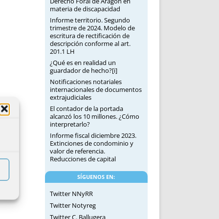
Derecho Foral de Aragón en
materia de discapacidad
Informe territorio. Segundo
trimestre de 2024. Modelo de
escritura de rectificación de
descripción conforme al art.
201.1 LH
¿Qué es en realidad un
guardador de hecho?[i]
Notificaciones notariales
internacionales de documentos
extrajudiciales
El contador de la portada
alcanzó los 10 millones. ¿Cómo
interpretarlo?
Informe fiscal diciembre 2023.
Extinciones de condominio y
valor de referencia.
Reducciones de capital
SÍGUENOS EN:
Twitter NNyRR
Twitter Notyreg
Twitter C. Ballugera