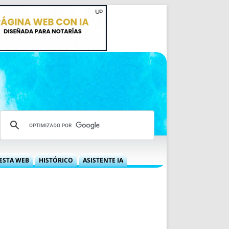
ESTA WEB
HISTÓRICO
ASISTENTE IA
A DGRN
QUÉ OFRECEMOS
 NIF
IDEARIO WEB
 LABORAL
QUIÉNES SOMOS
ÁBILES
HISTORIA