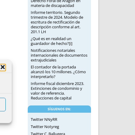
Derecho Foral de Aragón en
materia de discapacidad
Informe territorio. Segundo
trimestre de 2024. Modelo de
escritura de rectificación de
descripción conforme al art.
201.1 LH
¿Qué es en realidad un
guardador de hecho?[i]
Notificaciones notariales
internacionales de documentos
extrajudiciales
El contador de la portada
alcanzó los 10 millones. ¿Cómo
interpretarlo?
Informe fiscal diciembre 2023.
Extinciones de condominio y
valor de referencia.
Reducciones de capital
SÍGUENOS EN:
Twitter NNyRR
Twitter Notyreg
Twitter C. Ballugera