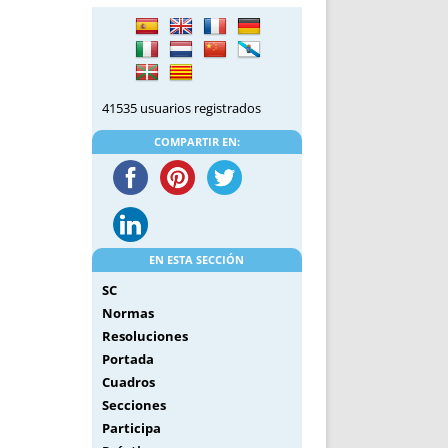
DE INICIO
PREMIO NYR
VORITOS
CONVENCIONES ANUALES
A IRPF
NUEVA ETAPA
AS
POLÍTICA DE PRIVACIDAD
41535 usuarios registrados
IJUELAS
AVISO LEGAL
POTECA
REPORTAR INCIDENCIA
COMPARTIR EN:
PERES
LOGOTIPO
CES
ENTREVISTAS
SONRISA
ENVÍA CORREO
EN ESTA SECCIÓN
CANALES DE VÍDEO
SC
Normas
Resoluciones
Portada
Cuadros
Secciones
Participa