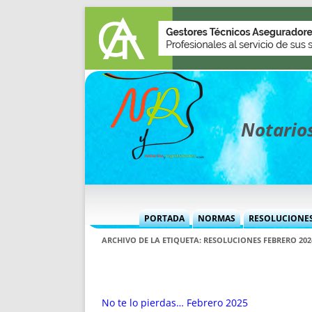
Notarios
PORTADA
NORMAS
RESOLUCIONE
MÁS USADAS (CUADRO)
INFORMES 
ARCHIVO DE LA ETIQUETA:
RESOLUCIONES FEBRERO 202
INFORMES MENSUALES
VOCES P
MÁS DESTACADAS
VOCES M
TITULARES DESDE 2002
TITULARES
No te lo pierdas… Febrero 2025