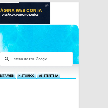
ESTA WEB
HISTÓRICO
ASISTENTE IA
A DGRN
QUÉ OFRECEMOS
 NIF
IDEARIO WEB
 LABORAL
QUIÉNES SOMOS
ÁBILES
HISTORIA