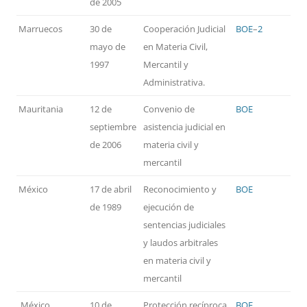
de 2005
Marruecos
30 de
Cooperación Judicial
BOE
–
2
mayo de
en Materia Civil,
1997
Mercantil y
Administrativa.
Mauritania
12 de
Convenio de
BOE
septiembre
asistencia judicial en
de 2006
materia civil y
mercantil
México
17 de abril
Reconocimiento y
BOE
de 1989
ejecución de
sentencias judiciales
y laudos arbitrales
en materia civil y
mercantil
México
10 de
Protección recíproca
BOE