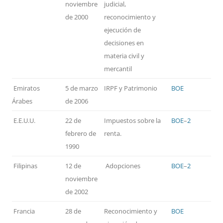
noviembre
judicial,
de 2000
reconocimiento y
ejecución de
decisiones en
materia civil y
mercantil
Emiratos
5 de marzo
IRPF y Patrimonio
BOE
Árabes
de 2006
E.E.U.U.
22 de
Impuestos sobre la
BOE
–
2
febrero de
renta.
1990
Filipinas
12 de
Adopciones
BOE
–
2
noviembre
de 2002
Francia
28 de
Reconocimiento y
BOE