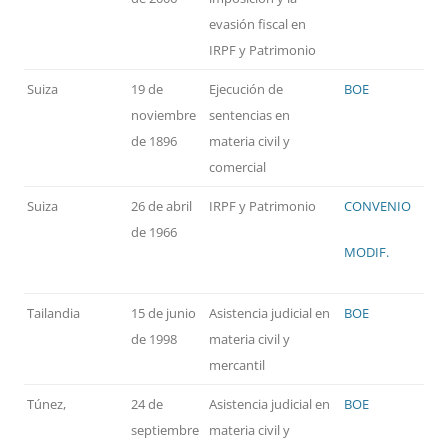
evasión fiscal en
IRPF y Patrimonio
Suiza
19 de
Ejecución de
BOE
noviembre
sentencias en
de 1896
materia civil y
comercial
Suiza
26 de abril
IRPF y Patrimonio
CONVENIO
de 1966
MODIF.
Tailandia
15 de junio
Asistencia judicial en
BOE
de 1998
materia civil y
mercantil
Túnez,
24 de
Asistencia judicial en
BOE
septiembre
materia civil y