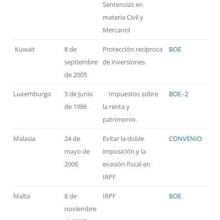
Sentencias en
materia Civil y
Mercantil
Kuwait
8 de
Protección recíproca
BOE
septiembre
de inversiones.
de 2005
Luxemburgo
3 de junio
Impuestos sobre
BOE
–
2
de 1986
la renta y
patrimonio.
Malasia
24 de
Evitar la doble
CONVENIO
mayo de
imposición y la
2006
evasión fiscal en
IRPF
Malta
8 de
IRPF
BOE
noviembre