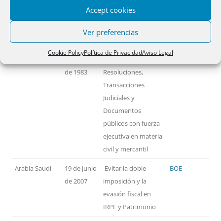
Accept cookies
PAÍSES
FECHA
MATERIA
TEXTO
Ver preferencias
Alemania
14 de
Reconocimiento y
BOE
Cookie Policy
Política de Privacidad
Aviso Legal
noviembre
ejecución de
de 1983
Resoluciones,
Transacciones
Judiciales y
Documentos
públicos con fuerza
ejecutiva en materia
civil y mercantil
Arabia Saudí
19 de junio
Evitar la doble
BOE
de 2007
imposición y la
evasión fiscal en
IRPF y Patrimonio