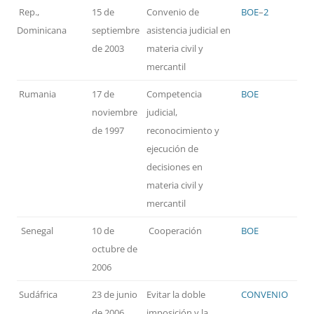
Rep.,
15 de
Convenio de
BOE
–
2
Dominicana
septiembre
asistencia judicial en
de 2003
materia civil y
mercantil
Rumania
17 de
Competencia
BOE
noviembre
judicial,
de 1997
reconocimiento y
ejecución de
decisiones en
materia civil y
mercantil
Senegal
10 de
Cooperación
BOE
octubre de
2006
Sudáfrica
23 de junio
Evitar la doble
CONVENIO
de 2006
imposición y la