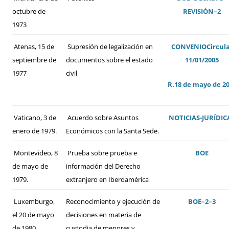
octubre de
REVISIÓN
–
2
1973
Atenas, 15 de
Supresión de legalización en
CONVENIO
Circul
septiembre de
documentos sobre el estado
11/01/2005
1977
civil
R.18 de mayo de 2
Vaticano, 3 de
Acuerdo sobre Asuntos
NOTICIAS-JURÍDIC
enero de 1979.
Económicos con la Santa Sede.
Montevideo, 8
Prueba sobre prueba e
BOE
de mayo de
información del Derecho
1979.
extranjero en Iberoamérica
Luxemburgo,
Reconocimiento y ejecución de
BOE
–
2
–
3
el 20 de mayo
decisiones en materia de
de 1980
custodia de menores y