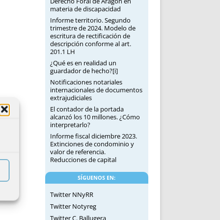
Derecho Foral de Aragón en
materia de discapacidad
Informe territorio. Segundo
trimestre de 2024. Modelo de
escritura de rectificación de
descripción conforme al art.
201.1 LH
¿Qué es en realidad un
guardador de hecho?[i]
Notificaciones notariales
internacionales de documentos
extrajudiciales
El contador de la portada
alcanzó los 10 millones. ¿Cómo
interpretarlo?
Informe fiscal diciembre 2023.
Extinciones de condominio y
valor de referencia.
Reducciones de capital
SÍGUENOS EN:
Twitter NNyRR
Twitter Notyreg
Twitter C. Ballugera