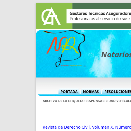
Notarios
PORTADA
NORMAS
RESOLUCIONE
MÁS USADAS (CUADRO)
INFORMES 
ARCHIVO DE LA ETIQUETA:
RESPONSABILIDAD VEHÍCU
INFORMES MENSUALES
VOCES P
MÁS DESTACADAS
VOCES M
TITULARES DESDE 2002
TITULARES
Revista de Derecho Civil. Volumen X. Número 2