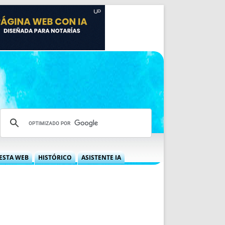
ESTA WEB
HISTÓRICO
ASISTENTE IA
A DGRN
QUÉ OFRECEMOS
 NIF
IDEARIO WEB
 LABORAL
QUIÉNES SOMOS
ÁBILES
HISTORIA