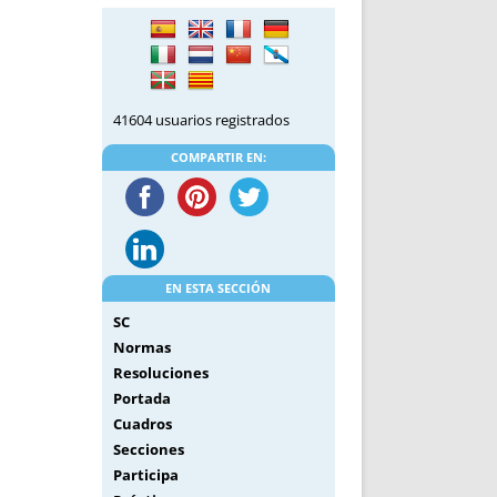
DE INICIO
PREMIO NYR
VORITOS
CONVENCIONES ANUALES
A IRPF
NUEVA ETAPA
AS
POLÍTICA DE PRIVACIDAD
41604 usuarios registrados
IJUELAS
AVISO LEGAL
POTECA
REPORTAR INCIDENCIA
COMPARTIR EN:
PERES
LOGOTIPO
CES
ENTREVISTAS
SONRISA
ENVÍA CORREO
EN ESTA SECCIÓN
CANALES DE VÍDEO
SC
Normas
Resoluciones
Portada
Cuadros
Secciones
Participa