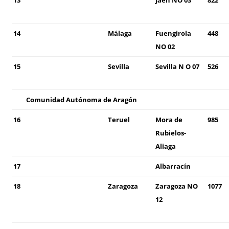
13
Jaén NO 03
822
14
Málaga
Fuengirola
448
NO 02
15
Sevilla
Sevilla N O 07
526
Comunidad Autónoma de Aragón
16
Teruel
Mora de
985
Rubielos-
Aliaga
17
Albarracín
18
Zaragoza
Zaragoza NO
1077
12