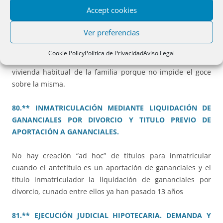
79.** DONACIÓN DE LA NUDA PROPIEDAD SIN
Accept cookies
MANIFESTAR SI ES VIVIENDA HABITUAL
Ver preferencias
Cabe que el cónyuge titular con carácter privativo disponga
Cookie Policy
Política de Privacidad
Aviso Legal
de la nuda propiedad sobre la misma aunque sea la
vivienda habitual de la familia porque no impide el goce
sobre la misma.
80.** INMATRICULACIÓN MEDIANTE LIQUIDACIÓN DE
GANANCIALES POR DIVORCIO Y TITULO PREVIO DE
APORTACIÓN A GANANCIALES.
No hay creación “ad hoc” de títulos para inmatricular
cuando el antetítulo es un aportación de gananciales y el
titulo inmatriculador la liquidación de gananciales por
divorcio, cunado entre ellos ya han pasado 13 años
81.** EJECUCIÓN JUDICIAL HIPOTECARIA. DEMANDA Y