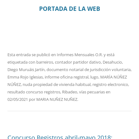
PORTADA DE LA WEB
Esta entrada se publicó en
Informes Mensuales O.R.
y está
etiquetada con
barreiros
,
contador partidor dativo
,
Desahucio
,
Diego Muruáis Jartín
,
documento notarial de jurisdicción voluntaria
,
Emma Rojo Iglesias
,
informe oficina registral
,
lugo
,
MARÍA NÚÑEZ
NÚÑEZ
,
nuda propiedad de vivienda habitual
,
registro electronico
,
resultado concurso registros
,
Ribadeo
,
vías pecuarias
en
02/05/2021
por
MARIA NUÑEZ NUÑEZ
.
Concurso Registros abril-mayo 2018: