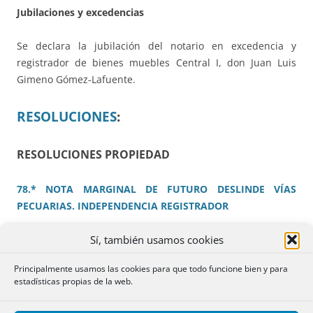
Jubilaciones y excedencias
Se declara la jubilación del notario en excedencia y
registrador de bienes muebles Central I, don Juan Luis
Gimeno Gómez-Lafuente.
RESOLUCIONES
:
RESOLUCIONES PROPIEDAD
78.* NOTA MARGINAL DE FUTURO DESLINDE VÍAS
PECUARIAS. INDEPENDENCIA REGISTRADOR
Sí, también usamos cookies
Reitera numerosas RR según las cuales No cabe practicar
nota marginal en finca colindante con vía pecuaria, para
Principalmente usamos las cookies para que todo funcione bien y para
advertir a terceros de dicha colindancia, sin que ni
estadísticas propias de la web.
siquiera se haya iniciado el procedimiento de deslinde.