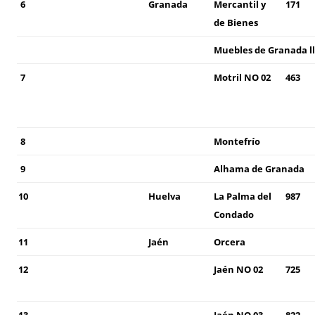
6
Granada
Mercantil y
171
de Bienes
Muebles de Granada ll
7
Motril NO 02
463
8
Montefrío
9
Alhama de Granada
10
Huelva
La Palma del
987
Condado
11
Jaén
Orcera
12
Jaén NO 02
725