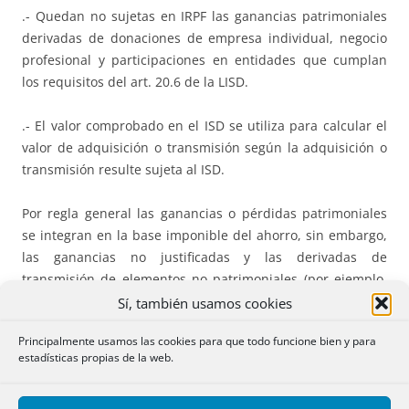
.- Quedan no sujetas en IRPF las ganancias patrimoniales
derivadas de donaciones de empresa individual, negocio
profesional y participaciones en entidades que cumplan
los requisitos del art. 20.6 de la LISD.
.- El valor comprobado en el ISD se utiliza para calcular el
valor de adquisición o transmisión según la adquisición o
transmisión resulte sujeta al ISD.
Por regla general las ganancias o pérdidas patrimoniales
se integran en la base imponible del ahorro, sin embargo,
las ganancias no justificadas y las derivadas de
transmisión de elementos no patrimoniales (por ejemplo,
prima en opción de compra, los premios) se integran en la
Sí, también usamos cookies
base imponible general.
Principalmente usamos las cookies para que todo funcione bien y para
estadísticas propias de la web.
Finalmente, hay que indicar que, de acuerdo con la DT 9ª
de la Ley del IRPF, a las ganancias patrimoniales derivadas