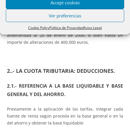
de la transmisión de elementos patrimoniales no afectos a
Accept cookies
actividades económicas, adquiridos antes de 31 de
diciembre de 1994, les serán de aplicación los coeficientes
Ver preferencias
reductores establecidos en la anterior normativa del
Cookie Policy
Política de Privacidad
Aviso Legal
Impuesto a la parte de ganancia generada con
anterioridad al 20 de enero de 2006, si bien hasta un
importe de alteraciones de 400.000 euros.
2..- LA CUOTA TRIBUTARIA: DEDUCCIONES.
2.1.-
REFERENCIA A LA BASE LIQUIDABLE Y BASE
GENERAL Y DEL AHORRO.
Previamente a la aplicación de las tarifas, integrar cada
fuente de renta según proceda en la base general o en la
del ahorro y obtener la base liquidable: