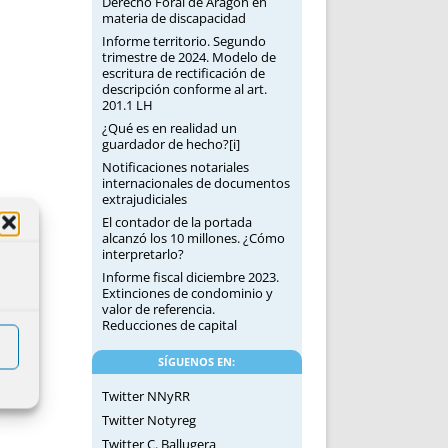
Derecho Foral de Aragón en
materia de discapacidad
Informe territorio. Segundo
trimestre de 2024. Modelo de
escritura de rectificación de
descripción conforme al art.
201.1 LH
¿Qué es en realidad un
guardador de hecho?[i]
Notificaciones notariales
internacionales de documentos
extrajudiciales
El contador de la portada
alcanzó los 10 millones. ¿Cómo
interpretarlo?
Informe fiscal diciembre 2023.
Extinciones de condominio y
valor de referencia.
Reducciones de capital
SÍGUENOS EN:
Twitter NNyRR
Twitter Notyreg
Twitter C. Ballugera