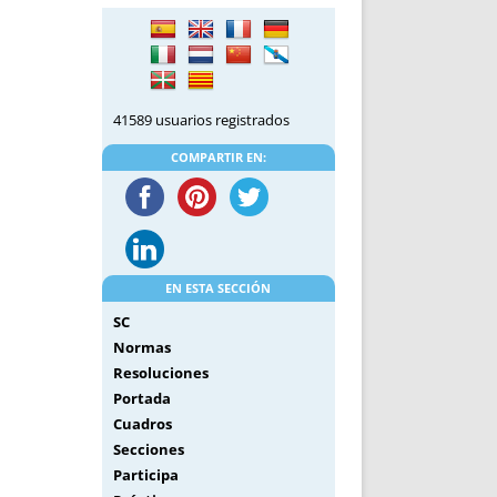
DE INICIO
PREMIO NYR
VORITOS
CONVENCIONES ANUALES
A IRPF
NUEVA ETAPA
AS
POLÍTICA DE PRIVACIDAD
41589 usuarios registrados
IJUELAS
AVISO LEGAL
POTECA
REPORTAR INCIDENCIA
COMPARTIR EN:
PERES
LOGOTIPO
CES
ENTREVISTAS
SONRISA
ENVÍA CORREO
EN ESTA SECCIÓN
CANALES DE VÍDEO
SC
Normas
Resoluciones
Portada
Cuadros
Secciones
Participa