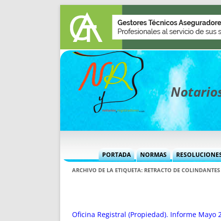
Notarios
PORTADA
NORMAS
RESOLUCIONE
MÁS USADAS (CUADRO)
INFORMES 
ARCHIVO DE LA ETIQUETA:
RETRACTO DE COLINDANTES
INFORMES MENSUALES
VOCES P
MÁS DESTACADAS
VOCES M
TITULARES DESDE 2002
TITULARES
Oficina Registral (Propiedad). Informe Mayo 