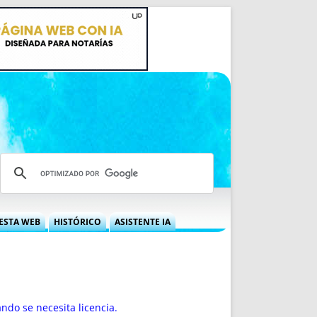
ESTA WEB
HISTÓRICO
ASISTENTE IA
A DGRN
QUÉ OFRECEMOS
 NIF
IDEARIO WEB
 LABORAL
QUIÉNES SOMOS
ÁBILES
HISTORIA
ndo se necesita licencia.