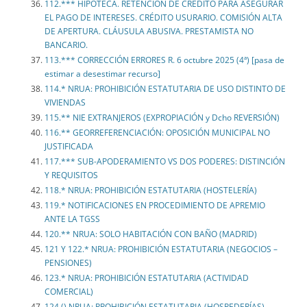
112.*** HIPOTECA. RETENCIÓN DE CRÉDITO PARA ASEGURAR
EL PAGO DE INTERESES. CRÉDITO USURARIO. COMISIÓN ALTA
DE APERTURA. CLÁUSULA ABUSIVA. PRESTAMISTA NO
BANCARIO.
113.*** CORRECCIÓN ERRORES R. 6 octubre 2025 (4ª) [pasa de
estimar a desestimar recurso]
114.* NRUA: PROHIBICIÓN ESTATUTARIA DE USO DISTINTO DE
VIVIENDAS
115.** NIE EXTRANJEROS (EXPROPIACIÓN y Dcho REVERSIÓN)
116.** GEORREFERENCIACIÓN: OPOSICIÓN MUNICIPAL NO
JUSTIFICADA
117.*** SUB-APODERAMIENTO VS DOS PODERES: DISTINCIÓN
Y REQUISITOS
118.* NRUA: PROHIBICIÓN ESTATUTARIA (HOSTELERÍA)
119.* NOTIFICACIONES EN PROCEDIMIENTO DE APREMIO
ANTE LA TGSS
120.** NRUA: SOLO HABITACIÓN CON BAÑO (MADRID)
121 Y 122.* NRUA: PROHIBICIÓN ESTATUTARIA (NEGOCIOS –
PENSIONES)
123.* NRUA: PROHIBICIÓN ESTATUTARIA (ACTIVIDAD
COMERCIAL)
124.() NRUA: PROHIBICIÓN ESTATUTARIA (HOSPEDERÍAS)