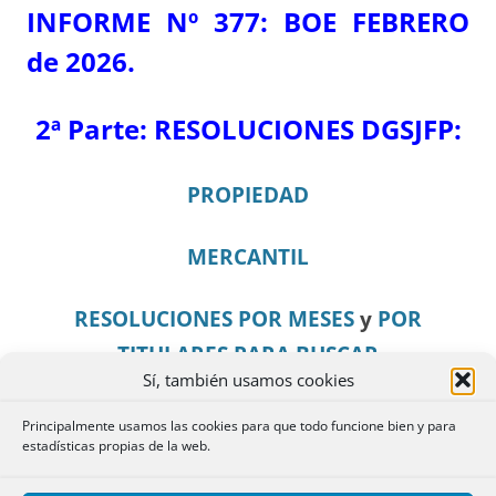
INFORME Nº 377: BOE FEBRERO
de 2026.
2ª Parte:
RESOLUCIONES DGSJFP:
PROPIEDAD
MERCANTIL
RESOLUCIONES POR MESES
y
POR
TITULARES PARA BUSCAR
Sí, también usamos cookies
Ir al INFORME de FEBRERO (Secciones I y II
Principalmente usamos las cookies para que todo funcione bien y para
estadísticas propias de la web.
del BOE)