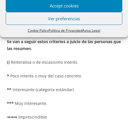
IR A
¡NO TE LO PIERDAS!
DE FEBRERO
Accept cookies
Ver preferencias
VALORACIÓN DE LAS RESOLUCIONES POR SU
IMPORTANCIA:
Cookie Policy
Política de Privacidad
Aviso Legal
Se van a seguir estos criterios a juicio de las personas que
las resumen.
()
Reiterativa o de escasísimo interés
*
Poco interés o muy del caso concreto
**
Interesante (categoría estándar)
***
Muy interesante.
⇒⇒⇒
Imprescindible