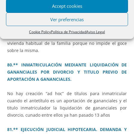
79.** DONACIÓN DE LA NUDA PROPIEDAD SIN
Accept cookies
MANIFESTAR SI ES VIVIENDA HABITUAL
Ver preferencias
Cabe que el cónyuge titular con carácter privativo disponga
Cookie Policy
Política de Privacidad
Aviso Legal
de la nuda propiedad sobre la misma aunque sea la
vivienda habitual de la familia porque no impide el goce
sobre la misma.
80.** INMATRICULACIÓN MEDIANTE LIQUIDACIÓN DE
GANANCIALES POR DIVORCIO Y TITULO PREVIO DE
APORTACIÓN A GANANCIALES.
No hay creación “ad hoc” de títulos para inmatricular
cuando el antetítulo es un aportación de gananciales y el
titulo inmatriculador la liquidación de gananciales por
divorcio, cunado entre ellos ya han pasado 13 años
81.** EJECUCIÓN JUDICIAL HIPOTECARIA. DEMANDA Y