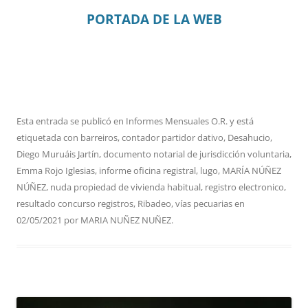
PORTADA DE LA WEB
Esta entrada se publicó en
Informes Mensuales O.R.
y está
etiquetada con
barreiros
,
contador partidor dativo
,
Desahucio
,
Diego Muruáis Jartín
,
documento notarial de jurisdicción voluntaria
,
Emma Rojo Iglesias
,
informe oficina registral
,
lugo
,
MARÍA NÚÑEZ
NÚÑEZ
,
nuda propiedad de vivienda habitual
,
registro electronico
,
resultado concurso registros
,
Ribadeo
,
vías pecuarias
en
02/05/2021
por
MARIA NUÑEZ NUÑEZ
.