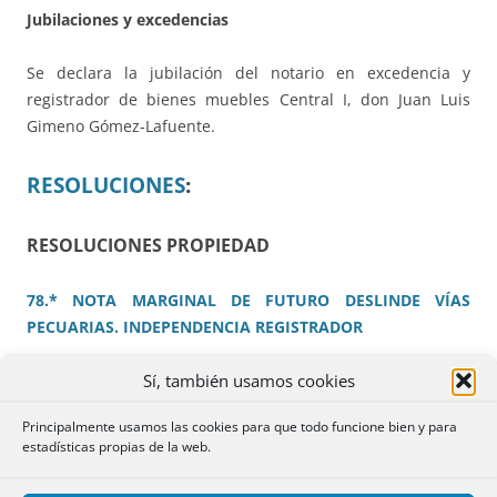
Jubilaciones y excedencias
Se declara la jubilación del notario en excedencia y
registrador de bienes muebles Central I, don Juan Luis
Gimeno Gómez-Lafuente.
RESOLUCIONES
:
RESOLUCIONES PROPIEDAD
78.* NOTA MARGINAL DE FUTURO DESLINDE VÍAS
PECUARIAS. INDEPENDENCIA REGISTRADOR
Sí, también usamos cookies
Reitera numerosas RR según las cuales No cabe practicar
nota marginal en finca colindante con vía pecuaria, para
Principalmente usamos las cookies para que todo funcione bien y para
advertir a terceros de dicha colindancia, sin que ni
estadísticas propias de la web.
siquiera se haya iniciado el procedimiento de deslinde.