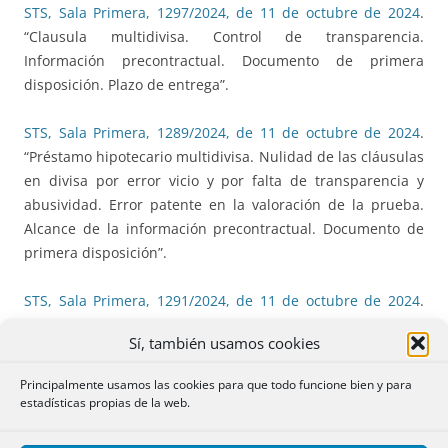
STS, Sala Primera, 1297/2024, de 11 de octubre de 2024
.
“Clausula multidivisa. Control de transparencia.
Información precontractual. Documento de primera
disposición. Plazo de entrega”.
STS, Sala Primera, 1289/2024, de 11 de octubre de 2024
.
“Préstamo hipotecario multidivisa. Nulidad de las cláusulas
en divisa por error vicio y por falta de transparencia y
abusividad. Error patente en la valoración de la prueba.
Alcance de la información precontractual. Documento de
primera disposición”.
STS, Sala Primera, 1291/2024, de 11 de octubre de 2024
.
“Préstamo hipotecario multidivisa. Nulidad de las cláusulas
Sí, también usamos cookies
relativas a la opción multidivisa. Reiteración de
jurisprudencia sobre el control de transparencia y
Principalmente usamos las cookies para que todo funcione bien y para
abusividad. Diferencia con los préstamos indexados en
estadísticas propias de la web.
divisas”.