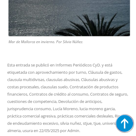
Mar de Mallorca en invierno. Por Silvia Núñez.
Esta entrada se publicó en
Informes Periódicos CyD.
y está
etiquetada con
aprovechamiento por turno
,
Cláusula de gastos
,
clausula multidivisas
,
clausulas abusivas
,
Cláusulas abusivas y
costas procesales
,
clausulas suelo
,
Contratación de productos
financieros
,
Contratos de crédito al consumo
,
Contratos de seguro
,
cuestiones de competencia
,
Devolución de anticipos
,
jurisprudencia consumo
,
Lucía Moreno
,
lucia moreno garcia
,
práctica comercial agresiva
,
prácticas comerciales desleales
,
Riesgo
de endeudamiento excesivo
,
silvia nuñez
,
stjue
,
tjue
,
universidad
almeria
,
usura
en
22/05/2025
por
Admin
.