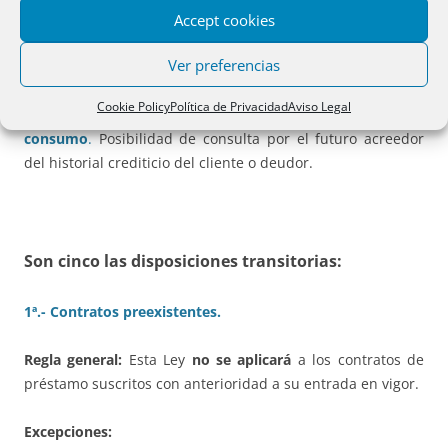
11ª.- Adhesión al “
Código de Buenas Prácticas
«.
Las
Accept cookies
entidades adheridas a la anterior versión se entienden
Ver preferencias
adheridas a la nueva versión, salvo denuncia en un mes.
Cookie Policy
Política de Privacidad
Aviso Legal
12ª.- Información en materia de contratos de
crédito al
consumo
.
Posibilidad de consulta por el futuro acreedor
del historial crediticio del cliente o deudor.
Son cinco las
disposiciones transitorias:
1ª.- Contratos preexistentes.
Regla general:
Esta Ley
no se aplicará
a los contratos de
préstamo suscritos con anterioridad a su entrada en vigor.
Excepciones: