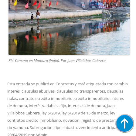
Río Yamuna en Mathura (India). Por Juan Villalobos Cabrera.
Esta entrada se publicó en
Concretas
y está etiquetada con
cambio
interés
,
clausulas abusivas
,
clausulas no transparentes
,
clausulas
nulas
,
contratos credito inmobiliario
,
credito inmobiliario
,
interes
de demora
,
interés variable a fijo
,
intereses de demora
,
Juan
Villalobos Cabrera
,
ley 5/2019
,
ley 5/2019 de 15 de marzo
,
ley
contratos credito inmobiliario
,
novacion
,
registro de prestamistas
,
rio yamuna
,
Subrogación
,
tipo subasta
,
vencimiento anticipado
en
20/04/2019
por
Admin
.