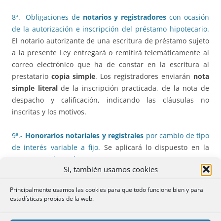
8ª.- Obligaciones de
notarios y registradores
con ocasión
de la autorización e inscripción del préstamo hipotecario.
El notario autorizante de una escritura de préstamo sujeto
a la presente Ley entregará o remitirá telemáticamente al
correo electrónico que ha de constar en la escritura al
prestatario
copia simple
. Los registradores enviarán
nota
simple literal
de la inscripción practicada, de la nota de
despacho y calificación, indicando las cláusulas no
inscritas y los motivos.
9ª.-
Honorarios notariales y registrales
por cambio de tipo
de interés variable a fijo.
Se aplicará lo dispuesto en la
Ley 2/1994, de 30 de marzo
.
Sí, también usamos cookies
10ª Régimen de
valoración de bienes inmuebles
.
En seis
Principalmente usamos las cookies para que todo funcione bien y para
meses el Gobierno modificará el régimen de homologación
estadísticas propias de la web.
de los profesionales que puedan realizar tasaciones.