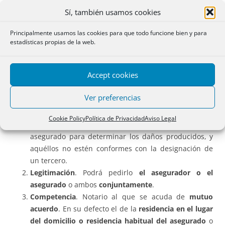
actas notariales de subasta, y se dará al importe
Sí, también usamos cookies
obtenido el destino establecido en la legislación
mercantil.
Principalmente usamos las cookies para que todo funcione bien y para
estadísticas propias de la web.
III. Del nombramiento de peritos en los contratos de
seguros.
Accept cookies
Su regulación se contiene en al artículo 80.
Ver preferencias
Supuesto de hecho
. Cuando
no haya acuerdo
entre
Cookie Policy
Política de Privacidad
Aviso Legal
los peritos nombrados por el asegurador y el
asegurado para determinar los daños producidos, y
aquéllos no estén conformes con la designación de
un tercero.
Legitimación
. Podrá pedirlo
el asegurador o el
asegurado
o ambos
conjuntamente
.
Competencia
. Notario al que se acuda de
mutuo
acuerdo
. En su defecto el de la
residencia en el lugar
del domicilio o residencia habitual del asegurado
o