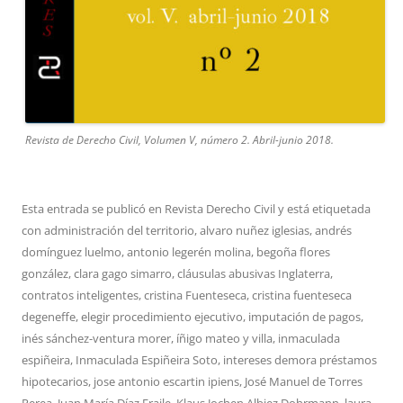
Revista de Derecho Civil, Volumen V, número 2. Abril-junio 2018.
Esta entrada se publicó en
Revista Derecho Civil
y está etiquetada
con
administración del territorio
,
alvaro nuñez iglesias
,
andrés
domínguez luelmo
,
antonio legerén molina
,
begoña flores
gonzález
,
clara gago simarro
,
cláusulas abusivas Inglaterra
,
contratos inteligentes
,
cristina Fuenteseca
,
cristina fuenteseca
degeneffe
,
elegir procedimiento ejecutivo
,
imputación de pagos
,
inés sánchez-ventura morer
,
íñigo mateo y villa
,
inmaculada
espiñeira
,
Inmaculada Espiñeira Soto
,
intereses demora préstamos
hipotecarios
,
jose antonio escartin ipiens
,
José Manuel de Torres