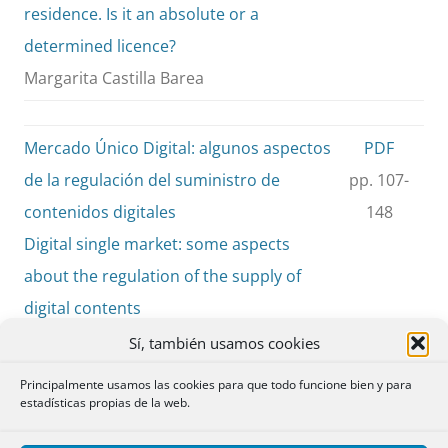
residence. Is it an absolute or a
determined licence?
Margarita Castilla Barea
Mercado Único Digital: algunos aspectos
PDF
de la regulación del suministro de
pp. 107-
contenidos digitales
148
Digital single market: some aspects
about the regulation of the supply of
digital contents
Cristina Fuenteseca Degeneffe
Sí, también usamos cookies
Principalmente usamos las cookies para que todo funcione bien y para
estadísticas propias de la web.
La nulidad de la cláusula de gastos de los
PDF
préstamos hipotecarios
pp. 149-