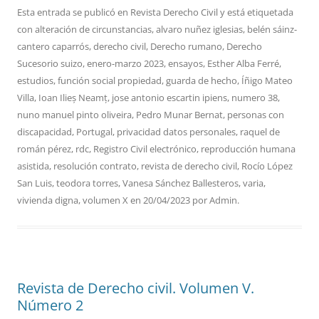
Esta entrada se publicó en
Revista Derecho Civil
y está etiquetada
con
alteración de circunstancias
,
alvaro nuñez iglesias
,
belén sáinz-
cantero caparrós
,
derecho civil
,
Derecho rumano
,
Derecho
Sucesorio suizo
,
enero-marzo 2023
,
ensayos
,
Esther Alba Ferré
,
estudios
,
función social propiedad
,
guarda de hecho
,
Íñigo Mateo
Villa
,
Ioan Ilieș Neamț
,
jose antonio escartin ipiens
,
numero 38
,
nuno manuel pinto oliveira
,
Pedro Munar Bernat
,
personas con
discapacidad
,
Portugal
,
privacidad datos personales
,
raquel de
román pérez
,
rdc
,
Registro Civil electrónico
,
reproducción humana
asistida
,
resolución contrato
,
revista de derecho civil
,
Rocío López
San Luis
,
teodora torres
,
Vanesa Sánchez Ballesteros
,
varia
,
vivienda digna
,
volumen X
en
20/04/2023
por
Admin
.
Revista de Derecho civil. Volumen V.
Número 2