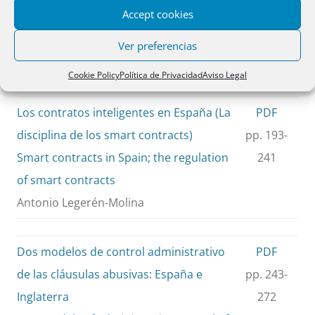
Accept cookies
The nullity of the expenses clause in the
191
mortgage loan contract
Ver preferencias
Laura Zumaquero Gil
Cookie Policy
Política de Privacidad
Aviso Legal
Los contratos inteligentes en España (La
PDF
disciplina de los smart contracts)
pp. 193-
Smart contracts in Spain; the regulation
241
of smart contracts
Antonio Legerén-Molina
Dos modelos de control administrativo
PDF
de las cláusulas abusivas: España e
pp. 243-
Inglaterra
272