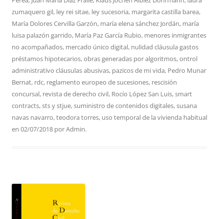
Perea
,
Juan María Díaz Fraile
,
Klaus Jochen Albiez Dohrmann
,
laura
zumaquero gil
,
ley rei sitae
,
ley sucesoria
,
margarita castilla barea
,
María Dolores Cervilla Garzón
,
maría elena sánchez Jordán
,
maría
luisa palazón garrido
,
María Paz García Rubio
,
menores inmigrantes
no acompañados
,
mercado único digital
,
nulidad cláusula gastos
préstamos hipotecarios
,
obras generadas por algoritmos
,
ontrol
administrativo cláusulas abusivas
,
pazicos de mi vida
,
Pedro Munar
Bernat
,
rdc
,
reglamento europeo de sucesiones
,
rescisión
concursal
,
revista de derecho civil
,
Rocío López San Luis
,
smart
contracts
,
sts y stjue
,
suministro de contenidos digitales
,
susana
navas navarro
,
teodora torres
,
uso temporal de la vivienda habitual
en
02/07/2018
por
Admin
.