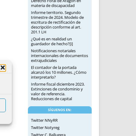
Derecho Foral de Aragón en
materia de discapacidad
Informe territorio. Segundo
trimestre de 2024. Modelo de
escritura de rectificación de
descripción conforme al art.
201.1 LH
¿Qué es en realidad un
guardador de hecho?[i]
Notificaciones notariales
internacionales de documentos
extrajudiciales
El contador de la portada
alcanzó los 10 millones. ¿Cómo
interpretarlo?
Informe fiscal diciembre 2023.
Extinciones de condominio y
valor de referencia.
Reducciones de capital
SÍGUENOS EN:
Twitter NNyRR
Twitter Notyreg
Twitter C. Ballugera