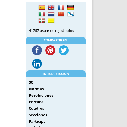
DE INICIO
PREMIO NYR
VORITOS
CONVENCIONES ANUALES
A IRPF
NUEVA ETAPA
AS
POLÍTICA DE PRIVACIDAD
41767 usuarios registrados
IJUELAS
AVISO LEGAL
POTECA
REPORTAR INCIDENCIA
COMPARTIR EN:
PERES
LOGOTIPO
CES
ENTREVISTAS
SONRISA
ENVÍA CORREO
EN ESTA SECCIÓN
CANALES DE VÍDEO
SC
Normas
Resoluciones
Portada
Cuadros
Secciones
Participa