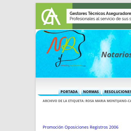
Notarios
PORTADA
NORMAS
RESOLUCIONE
MÁS USADAS (CUADRO)
INFORMES 
ARCHIVO DE LA ETIQUETA:
ROSA MARIA MONTIJANO-C
INFORMES MENSUALES
VOCES P
MÁS DESTACADAS
VOCES M
TITULARES DESDE 2002
TITULARES
Promoción Oposiciones Registros 2006