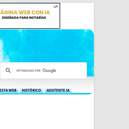
ESTA WEB
HISTÓRICO
ASISTENTE IA
A DGRN
QUÉ OFRECEMOS
 NIF
IDEARIO WEB
 LABORAL
QUIÉNES SOMOS
ÁBILES
HISTORIA